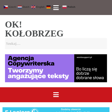
Czech
Dutch
English
German
Polish
OK!
KOŁOBRZEG