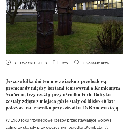
31 stycznia 2018
Info
0 Komentarzy
Jeszcze kilka dni temu w związku z przebudową
promenady między kortami tenisowymi a Kamiennym
Szańcem, trzy rzeźby przy ośrodku Perła Bałtyku
zostały zdjęte z miejsca gdzie stały od blisko 40 lat i
położone na trawniku przy ośrodku. Dziś znowu stoją.
W 1980 roku trzymetrowe rzeźby przedstawiające wojów i
żołnierzy stanęły przy ówczesnym ośrodku „Kombatant”.