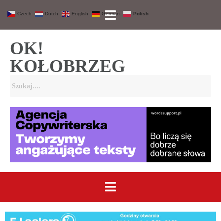
Czech
Dutch
English
German
Polish
OK!
KOŁOBRZEG