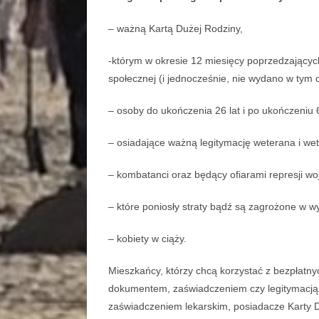
– ważną Kartą Dużej Rodziny,
-którym w okresie 12 miesięcy poprzedzający
społecznej (i jednocześnie, nie wydano w tym 
– osoby do ukończenia 26 lat i po ukończeniu 6
– osiadające ważną legitymację weterana i w
– kombatanci oraz będący ofiarami represji w
– które poniosły straty bądź są zagrożone w wyn
– kobiety w ciąży.
Mieszkańcy, którzy chcą korzystać z bezpłatn
dokumentem, zaświadczeniem czy legitymacją p
zaświadczeniem lekarskim, posiadacze Karty 