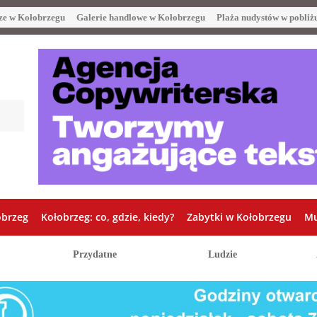
ze w Kołobrzegu
Galerie handlowe w Kołobrzegu
Plaża nudystów w pobliż
obrzeg
Kołobrzeg: co, gdzie, kiedy?
Zabytki w Kołobrzegu
Mu
Przydatne
Ludzie