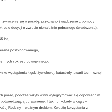
ch zwrócenie się o poradę, przyznano świadczenie z pomocy
okresie decyzji o zwrocie nienależnie pobranego świadczenia),
5 lat,
eterana poszkodowanego,
ojennych i okresu powojennego,
iku wystąpienia klęski żywiołowej, katastrofy, awarii technicznej,
ych porad, podczas wizyty winni wylegitymować się odpowiednim
otwierdzającą uprawnienie. I tak np. kobiety w ciąży –
Dużej Rodziny – ważnym drukiem. Kwestię korzystania z