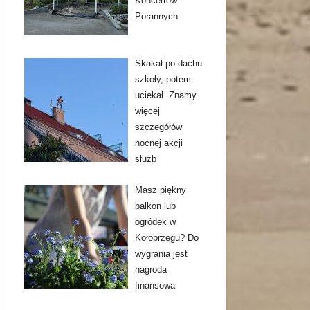
Koncertów
Porannych
Skakał po dachu
szkoły, potem
uciekał. Znamy
więcej
szczegółów
nocnej akcji
służb
Masz piękny
balkon lub
ogródek w
Kołobrzegu? Do
wygrania jest
nagroda
finansowa