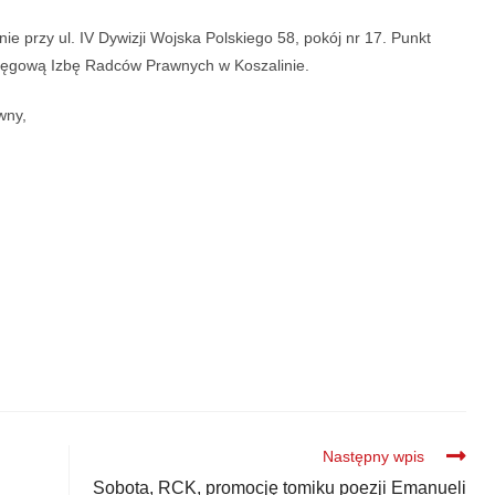
e przy ul. IV Dywizji Wojska Polskiego 58, pokój nr 17. Punkt
ręgową Izbę Radców Prawnych w Koszalinie.
wny,
,
Następny wpis
Sobota, RCK, promocję tomiku poezji Emanueli