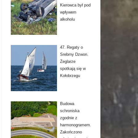
Kierowca był pod
wpływem
alkoholu
47. Regaty o
Srebrny Dzwon.
Żeglarze
spotkają się w
Kołobrzegu
Budowa
schroniska
zgodnie z
harmonogramem.
Zakończono