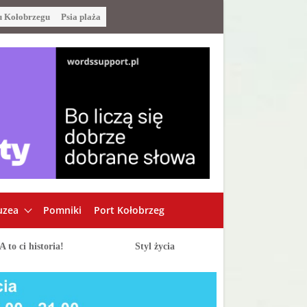
u Kołobrzegu
Psia plaża
zea
Pomniki
Port Kołobrzeg
A to ci historia!
Styl życia