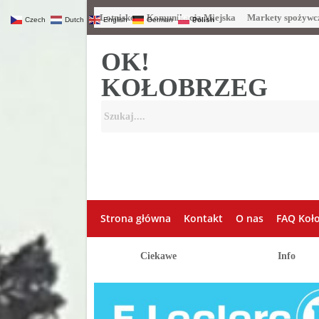
Lotnisko
Komunikacja Miejska
Markety spożywc
Czech
Dutch
English
German
Polish
OK!
KOŁOBRZEG
Strona główna
Kontakt
O nas
FAQ Koł
Ciekawe
Info