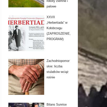
roboty ziemne i
palowe
XXVII
„Herbertiada” w
Kołobrzegu
(ZAPROSZENIE,
PROGRAM)
Zachodniopomor
skie: liczba
stulatków wciąż
rośnie
Bilans Sunrise