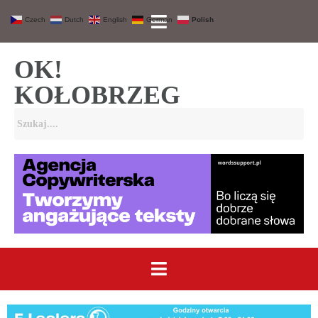
Czech
Dutch
English
German
Polish
OK!
KOŁOBRZEG