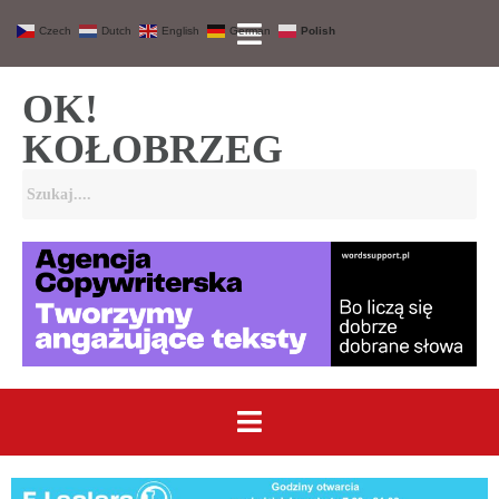
Czech
Dutch
English
German
Polish
OK!
KOŁOBRZEG