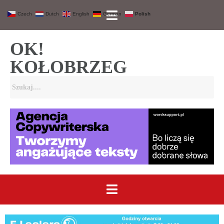
Czech
Dutch
English
German
Polish
OK!
KOŁOBRZEG