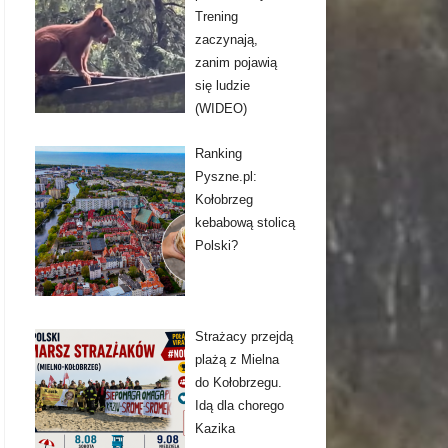
Trening
zaczynają,
zanim pojawią
się ludzie
(WIDEO)
Ranking
Pyszne.pl:
Kołobrzeg
kebabową stolicą
Polski?
Strażacy przejdą
plażą z Mielna
do Kołobrzegu.
Idą dla chorego
Kazika