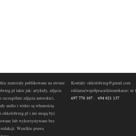
kie materiały publikowane na stronie
Kontakt: okkolobrzeg@gmail.com
brzeg.pl takie jak: artykuły, zdjęcia
reklama/współpraca/dziennikarze: nr t
697 770 107
694 021 137
 szczególnie zdjęcia autorskie),
:
ały audio i wideo są własnością
u okkolobrzeg.pl i nie mogą być
kowane lub wykorzystywane bez
redakcji. Wszelkie prawa
eżone.