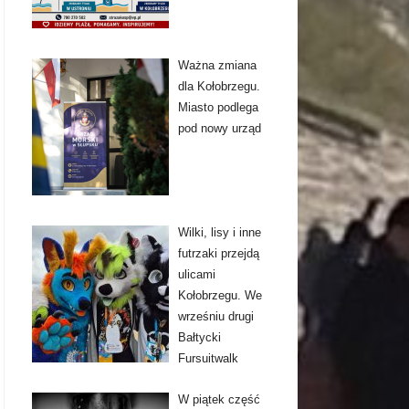
Ważna zmiana
dla Kołobrzegu.
Miasto podlega
pod nowy urząd
Wilki, lisy i inne
futrzaki przejdą
ulicami
Kołobrzegu. We
wrześniu drugi
Bałtycki
Fursuitwalk
W piątek część