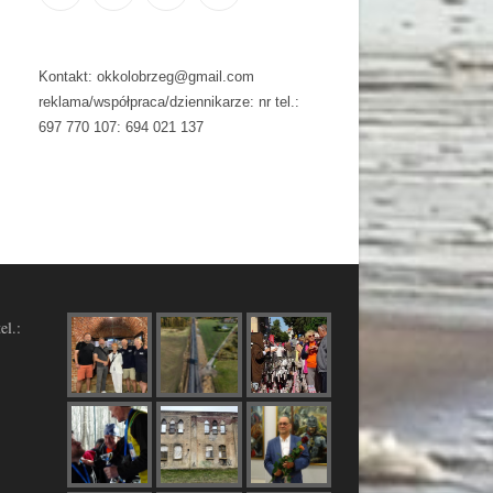
Kontakt: okkolobrzeg@gmail.com
reklama/współpraca/dziennikarze: nr tel.:
697 770 107: 694 021 137
el.: