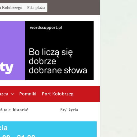
u Kołobrzegu
Psia plaża
zea
Pomniki
Port Kołobrzeg
A to ci historia!
Styl życia