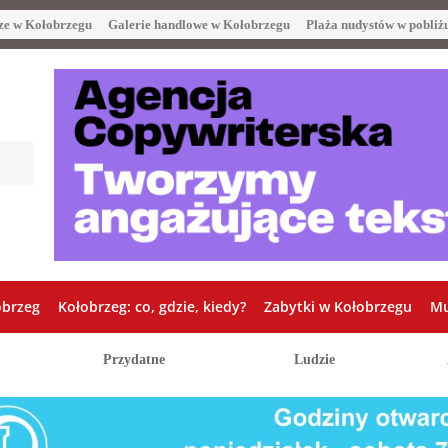
ze w Kołobrzegu
Galerie handlowe w Kołobrzegu
Plaża nudystów w pobliż
obrzeg
Kołobrzeg: co, gdzie, kiedy?
Zabytki w Kołobrzegu
Mu
Przydatne
Ludzie