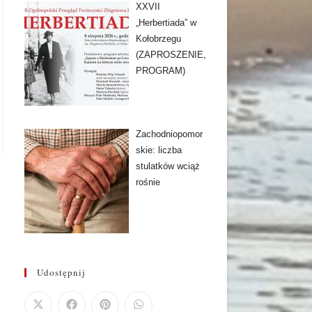
XXVII
„Herbertiada” w
Kołobrzegu
(ZAPROSZENIE,
PROGRAM)
Zachodniopomor
skie: liczba
stulatków wciąż
rośnie
Udostępnij