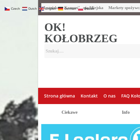
Lotnisko
Komunikacja Miejska
Markety spożywc
Czech
Dutch
English
German
Polish
OK!
KOŁOBRZEG
Strona główna
Kontakt
O nas
FAQ Koł
Ciekawe
Info