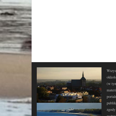
Wszyst
okkolo
(w tym
materi
portal
publi
zgody 
zastrz