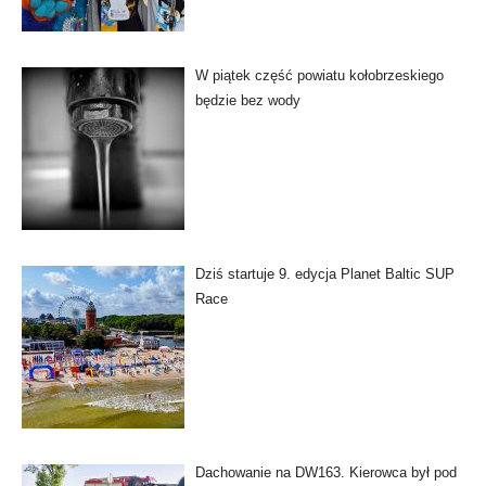
W piątek część powiatu kołobrzeskiego
będzie bez wody
Dziś startuje 9. edycja Planet Baltic SUP
Race
Dachowanie na DW163. Kierowca był pod