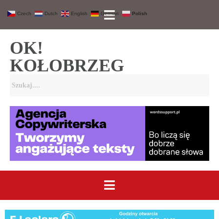
Czech
Dutch
English
German
Polish
OK!
KOŁOBRZEG