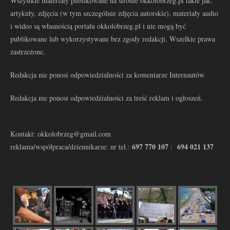
Wszystkie materiały publikowane na stronie okkolobrzeg.pl takie jak:
artykuły, zdjęcia (w tym szczególnie zdjęcia autorskie), materiały audio
i wideo są własnością portalu okkolobrzeg.pl i nie mogą być
publikowane lub wykorzystywane bez zgody redakcji. Wszelkie prawa
zastrzeżone.
Redakcja nie ponosi odpowiedzialności za komentarze Internautów.
Redakcja nie ponosi odpowiedzialności za treść reklam i ogłoszeń.
Kontakt: okkolobrzeg@gmail.com
697 770 107
694 021 137
reklama/współpraca/dziennikarze: nr tel.:
: