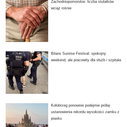
Zachodniopomorskie: liczba stulatków
wciąż rośnie
Bilans Sunrise Festival: spokojny
weekend, ale pracowity dla służb i szpitala
Kołobrzeg ponownie podejmie próbę
ustanowienia rekordu wysokości zamku z
piasku