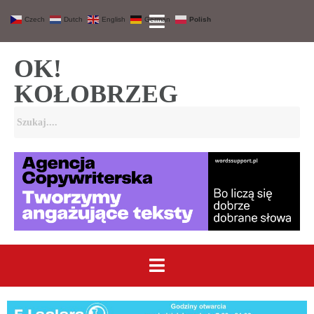
Czech
Dutch
English
German
Polish
OK!
KOŁOBRZEG