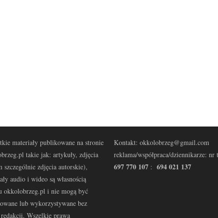
kie materiały publikowane na stronie
Kontakt: okkolobrzeg@gmail.com
brzeg.pl takie jak: artykuły, zdjęcia
reklama/współpraca/dziennikarze: nr t
697 770 107
694 021 137
 szczególnie zdjęcia autorskie),
:
ały audio i wideo są własnością
u okkolobrzeg.pl i nie mogą być
kowane lub wykorzystywane bez
redakcji. Wszelkie prawa