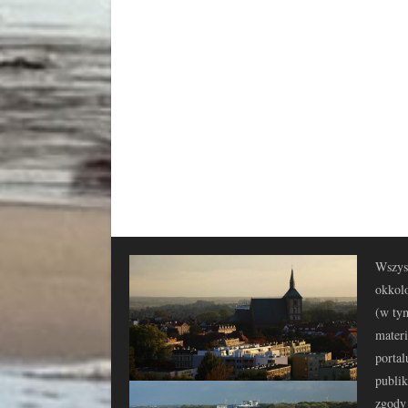
Wszyst
okkolo
(w tym
materi
portal
publi
zgody 