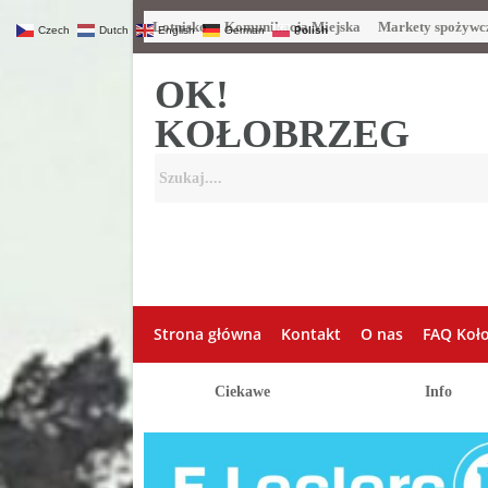
Lotnisko
Komunikacja Miejska
Markety spożywc
Czech
Dutch
English
German
Polish
OK!
KOŁOBRZEG
Strona główna
Kontakt
O nas
FAQ Koł
Ciekawe
Info