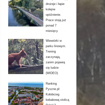
drożeje i łapie
kolejne
opóźnienie.
Prace stoją już
ponad 7
miesięcy
Wiewiórki w
parku linowym.
Trening
zaczynają,
zanim pojawią
się ludzie
(WIDEO)
Ranking
Pyszne.pl:
Kołobrzeg
kebabową stolicą