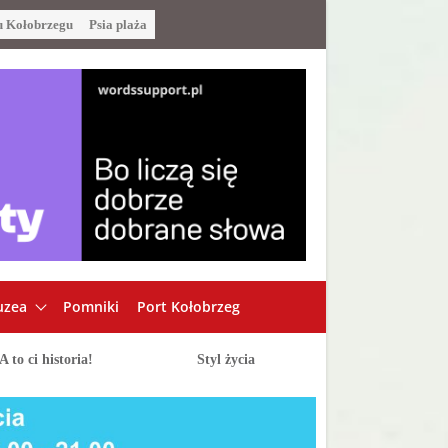
u Kołobrzegu
Psia plaża
zea
Pomniki
Port Kołobrzeg
A to ci historia!
Styl życia