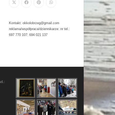
Kontakt: okkolobrzeg@gmail.com
reklama/współpraca/dziennikarze: nr tel.:
697 770 107: 694 021 137
el.: