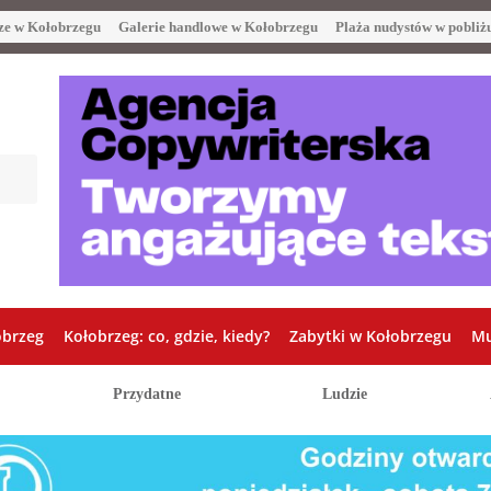
ze w Kołobrzegu
Galerie handlowe w Kołobrzegu
Plaża nudystów w pobliż
obrzeg
Kołobrzeg: co, gdzie, kiedy?
Zabytki w Kołobrzegu
Mu
Przydatne
Ludzie