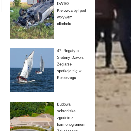
DW163.
Kierowca był pod
wpływem
alkoholu
47. Regaty o
Srebrny Dzwon.
Żeglarze
spotkają się w
Kołobrzegu
Budowa
schroniska
zgodnie z
harmonogramem.