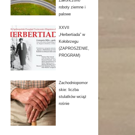
Zakończono
roboty ziemne i
palowe
XXVII
„Herbertiada” w
Kołobrzegu
(ZAPROSZENIE,
PROGRAM)
Zachodniopomor
skie: liczba
stulatków wciąż
rośnie