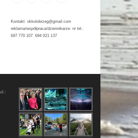
Kontakt: okkolobrzeg@gmail.com
reklama/współpraca/dziennikarze: nr tel.:
697 770 107: 694 021 137
el.: