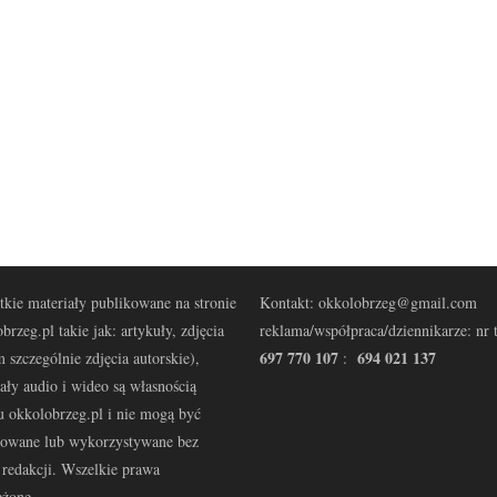
kie materiały publikowane na stronie
Kontakt: okkolobrzeg@gmail.com
brzeg.pl takie jak: artykuły, zdjęcia
reklama/współpraca/dziennikarze: nr t
697 770 107
694 021 137
 szczególnie zdjęcia autorskie),
:
ały audio i wideo są własnością
u okkolobrzeg.pl i nie mogą być
kowane lub wykorzystywane bez
redakcji. Wszelkie prawa
eżone.