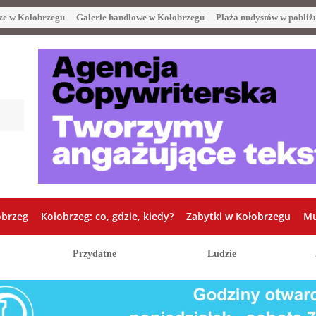
ze w Kołobrzegu
Galerie handlowe w Kołobrzegu
Plaża nudystów w pobliż
obrzeg
Kołobrzeg: co, gdzie, kiedy?
Zabytki w Kołobrzegu
Mu
Przydatne
Ludzie