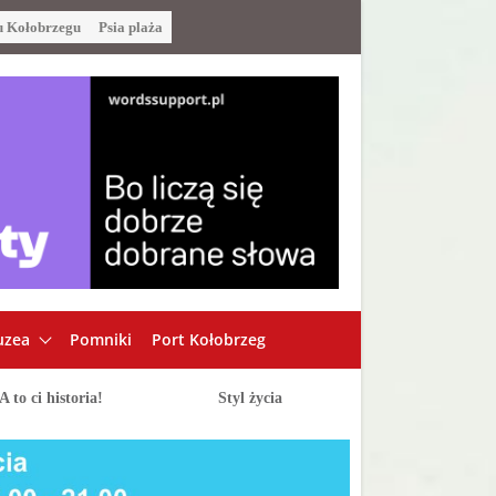
u Kołobrzegu
Psia plaża
zea
Pomniki
Port Kołobrzeg
A to ci historia!
Styl życia