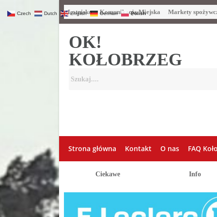
Lotnisko
Komunikacja Miejska
Markety spożywc
Czech
Dutch
English
German
Polish
OK!
KOŁOBRZEG
Strona główna
Kontakt
O nas
FAQ Koł
Ciekawe
Info