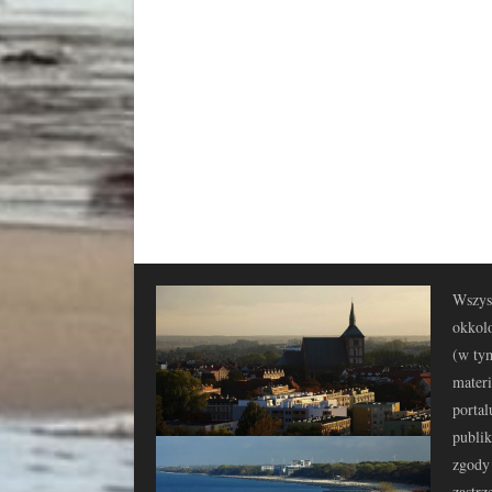
Wszyst
okkolo
(w tym
materi
portal
publi
zgody 
zastrz