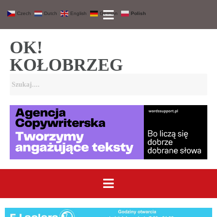
Czech
Dutch
English
German
Polish
OK!
KOŁOBRZEG