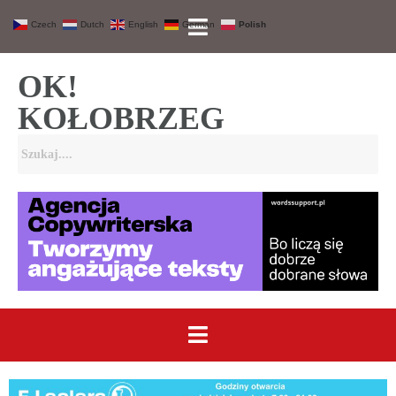
Czech
Dutch
English
German
Polish
OK!
KOŁOBRZEG