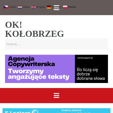
Czech
Dutch
English
German
Polish
OK!
KOŁOBRZEG