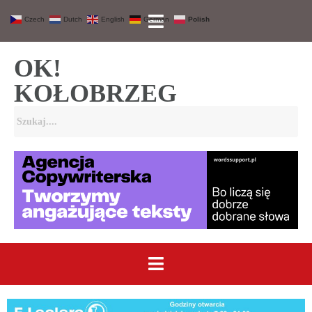
Czech
Dutch
English
German
Polish
OK!
KOŁOBRZEG