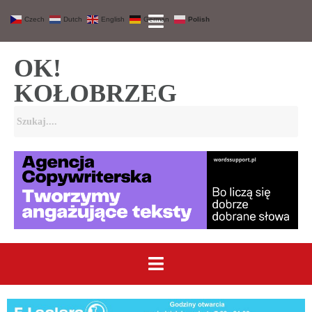
Czech
Dutch
English
German
Polish
OK!
KOŁOBRZEG