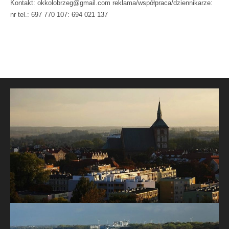
Kontakt: okkolobrzeg@gmail.com reklama/współpraca/dziennikarze:
nr tel.: 697 770 107: 694 021 137