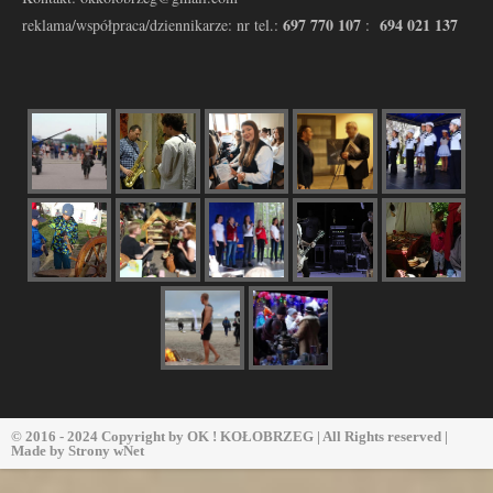
697 770 107
694 021 137
reklama/współpraca/dziennikarze: nr tel.:
:
© 2016 - 2024 Copyright by
OK ! KOŁOBRZEG
| All Rights reserved |
Made by
Strony wNet