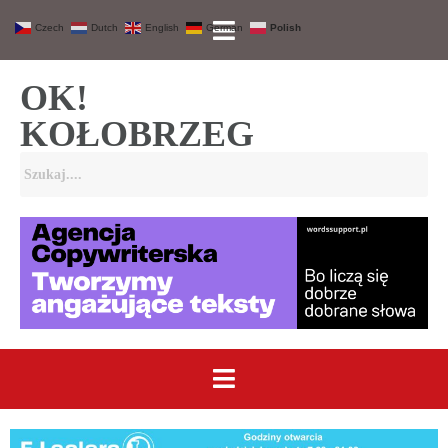
Czech
Dutch
English
German
Polish
OK!
KOŁOBRZEG