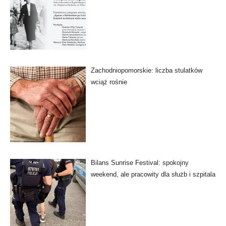
Zachodniopomorskie: liczba stulatków
wciąż rośnie
Bilans Sunrise Festival: spokojny
weekend, ale pracowity dla służb i szpitala