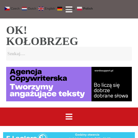
Czech
Dutch
English
German
Polish
OK!
KOŁOBRZEG