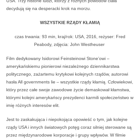
USA. Trzy historie ludzi, którzy z różnych powodów ciała
decydują się na desperacki krok na morzu.
WSZYSTKIE RZĄDY KŁAMIĄ
czas trwania: 93 min, kraj/rok: USA, 2016, reżyser: Fred
Peabody, zdjęcia: John Westheuser
Film dedykowany Isidorowi Feinsteinowi Stone’owi –
amerykańskiemu pionierowi niezależnego dziennikarstwa
politycznego, zażartemu krytykowi kolejnych rządów, autorowi
hasła All governments lie – wszystkie rządy kłamią. Człowiekowi,
który przez całe swoje zawodowe życie demaskował kłamstwa,
którymi kolejni amerykańscy prezydenci karmili społeczeństwo w
imię różnych interesów elit.
Jest to zaskakująca i niepokojąca opowieść o tym, jak kolejne
rządy USA i innych światowych potęg coraz silniej sterowane są
przez międzynarodowe korporacje i grupy wpływów. W filmie