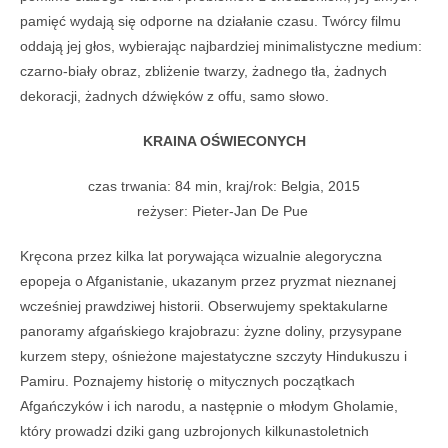
pamięć wydają się odporne na działanie czasu. Twórcy filmu
oddają jej głos, wybierając najbardziej minimalistyczne medium:
czarno-biały obraz, zbliżenie twarzy, żadnego tła, żadnych
dekoracji, żadnych dźwięków z offu, samo słowo.
KRAINA OŚWIECONYCH
czas trwania: 84 min, kraj/rok: Belgia, 2015
reżyser: Pieter-Jan De Pue
Kręcona przez kilka lat porywająca wizualnie alegoryczna
epopeja o Afganistanie, ukazanym przez pryzmat nieznanej
wcześniej prawdziwej historii. Obserwujemy spektakularne
panoramy afgańskiego krajobrazu: żyzne doliny, przysypane
kurzem stepy, ośnieżone majestatyczne szczyty Hindukuszu i
Pamiru. Poznajemy historię o mitycznych początkach
Afgańczyków i ich narodu, a następnie o młodym Gholamie,
który prowadzi dziki gang uzbrojonych kilkunastoletnich