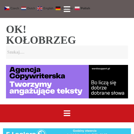
Czech
Dutch
English
German
Polish
OK!
KOŁOBRZEG