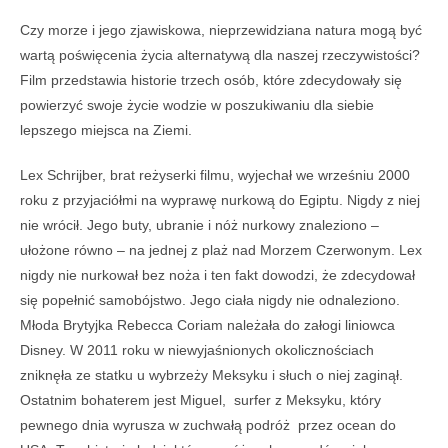
Czy morze i jego zjawiskowa, nieprzewidziana natura mogą być
wartą poświęcenia życia alternatywą dla naszej rzeczywistości?
Film przedstawia historie trzech osób, które zdecydowały się
powierzyć swoje życie wodzie w poszukiwaniu dla siebie
lepszego miejsca na Ziemi.
Lex Schrijber, brat reżyserki filmu, wyjechał we wrześniu 2000
roku z przyjaciółmi na wyprawę nurkową do Egiptu. Nigdy z niej
nie wrócił. Jego buty, ubranie i nóż nurkowy znaleziono –
ułożone równo – na jednej z plaż nad Morzem Czerwonym. Lex
nigdy nie nurkował bez noża i ten fakt dowodzi, że zdecydował
się popełnić samobójstwo. Jego ciała nigdy nie odnaleziono.
Młoda Brytyjka Rebecca Coriam należała do załogi liniowca
Disney. W 2011 roku w niewyjaśnionych okolicznościach
zniknęła ze statku u wybrzeży Meksyku i słuch o niej zaginął.
Ostatnim bohaterem jest Miguel, surfer z Meksyku, który
pewnego dnia wyrusza w zuchwałą podróż przez ocean do