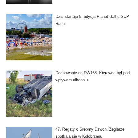
Dziś startuje 9. edycja Planet Baltic SUP
Race
Dachowanie na DW163. Kierowca był pod
wpływem alkoholu
47. Regaty o Srebrny Dzwon. Żeglarze
spotkają się w Kołobrzegu