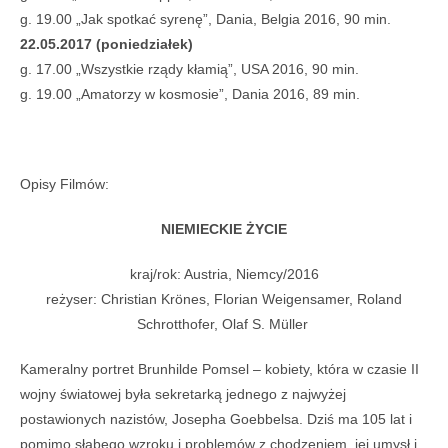
g. 19.00 „Jak spotkać syrenę”, Dania, Belgia 2016, 90 min.
22.05.2017 (poniedziałek)
g. 17.00 „Wszystkie rządy kłamią”, USA 2016, 90 min.
g. 19.00 „Amatorzy w kosmosie”, Dania 2016, 89 min.
Opisy Filmów:
NIEMIECKIE ŻYCIE
kraj/rok: Austria, Niemcy/2016
reżyser: Christian Krönes, Florian Weigensamer, Roland
Schrotthofer, Olaf S. Müller
Kameralny portret Brunhilde Pomsel – kobiety, która w czasie II
wojny światowej była sekretarką jednego z najwyżej
postawionych nazistów, Josepha Goebbelsa. Dziś ma 105 lat i
pomimo słabego wzroku i problemów z chodzeniem, jej umysł i