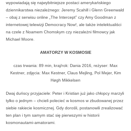
wypowiadają się najwybitniejsze postaci amerykańskiego
dziennikarstwa niezależnego: Jeremy Scahill i Glenn Greenwald
– obaj z serwisu online „The Intercept” czy Amy Goodman z
internetowej telewizji Democracy Now!, ale także intelektualiści
na czele z Noamem Chomskym czy niezależni filmowcy jak
Michael Moore.
AMATORZY W KOSMOSIE
czas trwania: 89 min, kraj/rok: Dania 2016, reżyser: Max
Kestner, zdjęcia: Max Kestner, Claus Mejling, Pol Mejer, Kim
Høgh Mikkelsen
Dwaj duńscy przyjaciele: Peter i Kristian już jako chłopcy marzyli
tylko o jednym – chcieli polecieć w kosmos w zbudowanej przez
siebie rakiecie kosmicznej. Gdy dorośli, postanowili zrealizować
ten plan i tym samym stać się pierwszymi w historii
kosmonautami-amatorami.