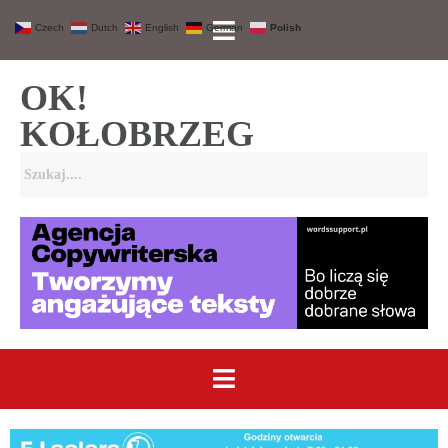
Czech
Dutch
English
German
Polish
OK!
KOŁOBRZEG