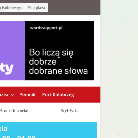
u Kołobrzegu
Psia plaża
zea
Pomniki
Port Kołobrzeg
A to ci historia!
Styl życia