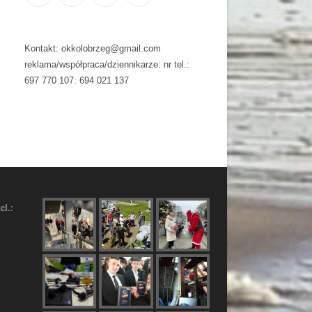
Kontakt: okkolobrzeg@gmail.com
reklama/współpraca/dziennikarze: nr tel.:
697 770 107: 694 021 137
el.: