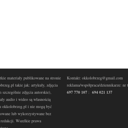
kie materiały publikowane na stronie
Kontakt: okkolobrzeg@gmail.com
brzeg.pl takie jak: artykuły, zdjęcia
reklama/współpraca/dziennikarze: nr t
697 770 107
694 021 137
 szczególnie zdjęcia autorskie),
:
ały audio i wideo są własnością
u okkolobrzeg.pl i nie mogą być
kowane lub wykorzystywane bez
redakcji. Wszelkie prawa
eżone.