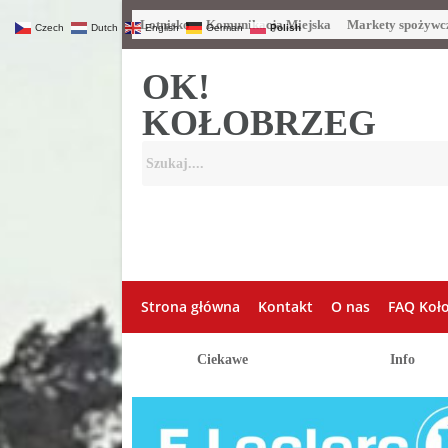
Lotnisko
Komunikacja Miejska
Markety spożywc
Czech
Dutch
English
German
Polish
OK!
KOŁOBRZEG
Strona główna
Kontakt
O nas
FAQ Koł
Ciekawe
Info