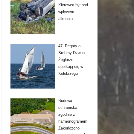
Kierowca był pod
wpływem
alkoholu
47. Regaty o
Srebrny Dzwon.
Żeglarze
spotkają się w
Kołobrzegu
Budowa
schroniska
zgodnie z
harmonogramem.
Zakończono