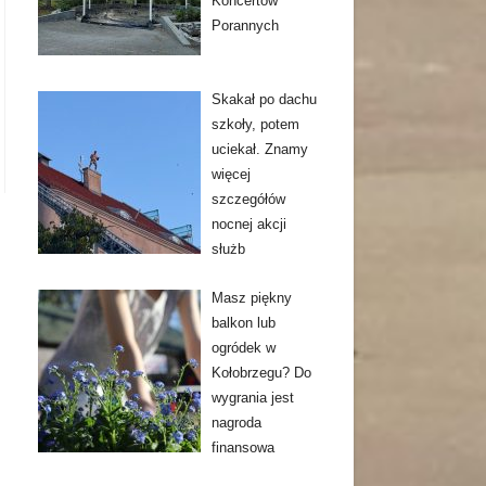
Koncertów
Porannych
Skakał po dachu
szkoły, potem
uciekał. Znamy
więcej
szczegółów
nocnej akcji
służb
Masz piękny
balkon lub
ogródek w
Kołobrzegu? Do
wygrania jest
nagroda
finansowa