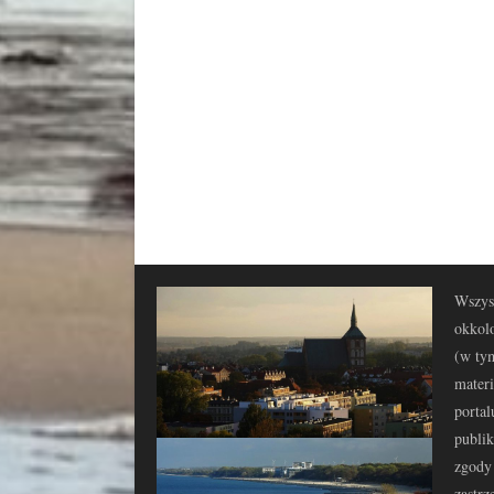
Wszyst
okkolo
(w tym
materi
portal
publi
zgody 
zastrz