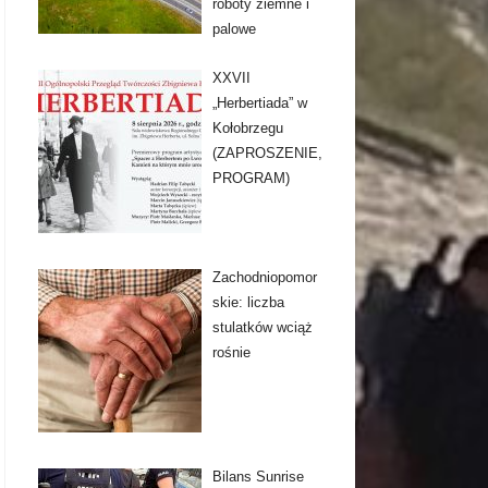
roboty ziemne i
palowe
XXVII
„Herbertiada” w
Kołobrzegu
(ZAPROSZENIE,
PROGRAM)
Zachodniopomor
skie: liczba
stulatków wciąż
rośnie
Bilans Sunrise