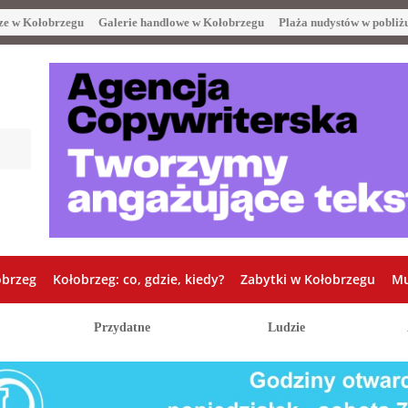
ze w Kołobrzegu
Galerie handlowe w Kołobrzegu
Plaża nudystów w pobliż
obrzeg
Kołobrzeg: co, gdzie, kiedy?
Zabytki w Kołobrzegu
Mu
Przydatne
Ludzie