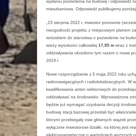
wydaniu pozwolenia na budowę i odpowiedź na 
mieszkaniowa. Odpowiedź publikujemy poniżej
„23 sierpnia 2022 r. inwestor ponownie (wcześ
niezgodność projektu z miejscowym planem za
wnioskiem do starostwa o pozwolenie na budow
wieży wysokości całkowitej
17,95 m
wraz z inst
oddziaływania określono tym razem o nowe prz
2019 r.
Nowe rozporządzenie z 5 maja 2022 roku uchyli
radionawigacyjnych i radiolokalizacyjnych. W
kwalifikowania anten sektorowych do przedsi
oddziaływać na środowisko. Wprowadzone zmian
będzie już wymagać uzyskania decyzji środow
budowę stacji bazowej przestali być właściciel
którymi przebiegały osie głównych wiązek pro
wyłącznie inwestorowi działki, na której jest re
elektromagnetyczne o wartościach wyższych 