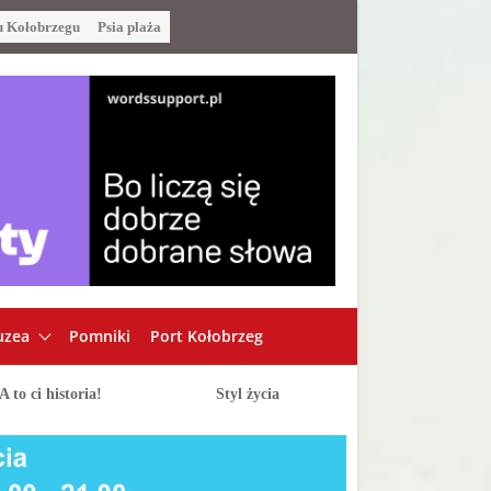
u Kołobrzegu
Psia plaża
zea
Pomniki
Port Kołobrzeg
A to ci historia!
Styl życia