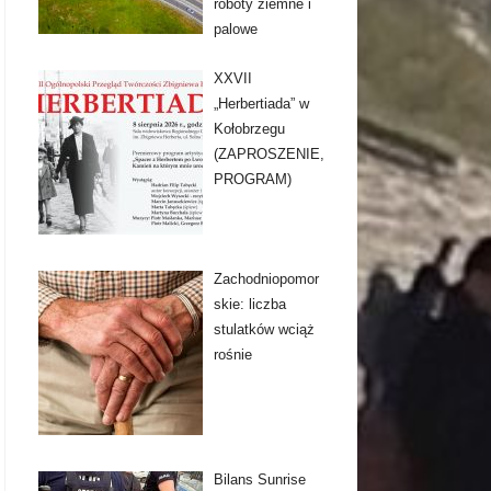
roboty ziemne i
palowe
XXVII
„Herbertiada” w
Kołobrzegu
(ZAPROSZENIE,
PROGRAM)
Zachodniopomor
skie: liczba
stulatków wciąż
rośnie
Bilans Sunrise