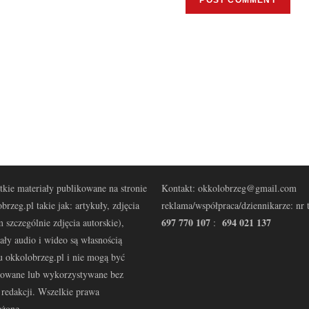
kie materiały publikowane na stronie
Kontakt: okkolobrzeg@gmail.com
brzeg.pl takie jak: artykuły, zdjęcia
reklama/współpraca/dziennikarze: nr t
697 770 107
694 021 137
 szczególnie zdjęcia autorskie),
:
ały audio i wideo są własnością
u okkolobrzeg.pl i nie mogą być
kowane lub wykorzystywane bez
redakcji. Wszelkie prawa
eżone.