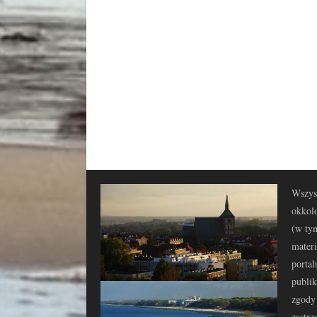
Wszyst
okkolo
(w tym
materi
portal
publi
zgody 
zastrz