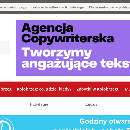
ze w Kołobrzegu
Galerie handlowe w Kołobrzegu
Plaża nudystów w pobliż
obrzeg
Kołobrzeg: co, gdzie, kiedy?
Zabytki w Kołobrzegu
Mu
Przydatne
Ludzie