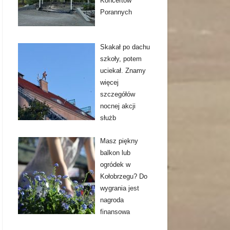
Koncertów
Porannych
Skakał po dachu
szkoły, potem
uciekał. Znamy
więcej
szczegółów
nocnej akcji
służb
Masz piękny
balkon lub
ogródek w
Kołobrzegu? Do
wygrania jest
nagroda
finansowa