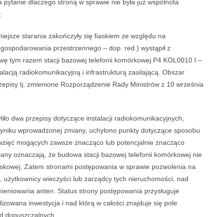
pytanie dlaczego stroną w sprawie nie była już wspólnota
:
niejsze starania zakończyły się fiaskiem ze względu na
gospodarowania przestrzennego – dop. red.) wystąpił z
ę tym razem stacji bazowej telefonii komórkowej P4 KOL0010 I –
alacją radiokomunikacyjną i infrastrukturą zasilającą. Obszar
episy tj. zmienione Rozporządzenie Rady Ministrów z 10 września
ło dwa przepisy dotyczące instalacji radiokomunikacyjnych,
 wyniku wprowadzonej zmiany, uchylono punkty dotyczące sposobu
ęwzięć mogących zawsze znacząco lub potencjalnie znacząco
y oznaczają, że budowa stacji bazowej telefonii komórkowej nie
iskowej. Zatem stronami postępowania w sprawie pozwolenia na
e, użytkownicy wieczyści lub zarządcy tych nieruchomości, nad
mieniowania anten. Status strony postępowania przysługuje
alizowana inwestycja i nad którą w całości znajduje się pole
od dopuszczalnych.