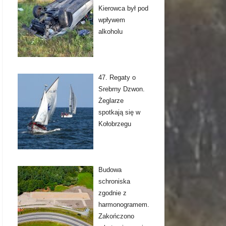
Kierowca był pod
wpływem
alkoholu
47. Regaty o
Srebrny Dzwon.
Żeglarze
spotkają się w
Kołobrzegu
Budowa
schroniska
zgodnie z
harmonogramem.
Zakończono