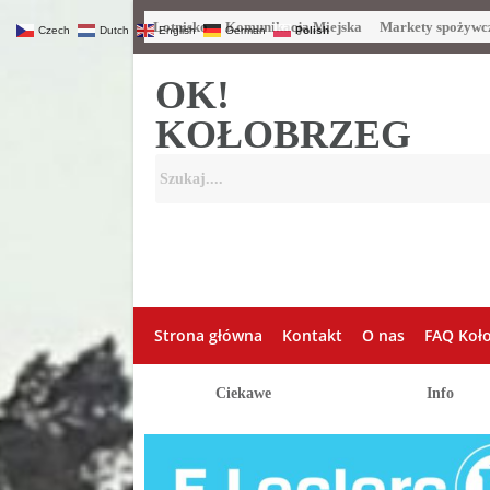
Lotnisko
Komunikacja Miejska
Markety spożywc
Czech
Dutch
English
German
Polish
OK!
KOŁOBRZEG
Strona główna
Kontakt
O nas
FAQ Koł
Ciekawe
Info