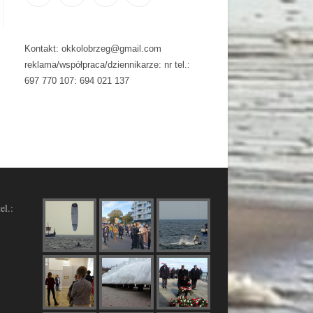
Kontakt: okkolobrzeg@gmail.com
reklama/współpraca/dziennikarze: nr tel.:
697 770 107: 694 021 137
el.: