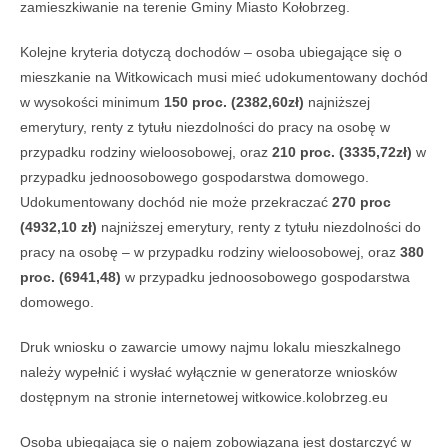
zamieszkiwanie na terenie Gminy Miasto Kołobrzeg.
Kolejne kryteria dotyczą dochodów – osoba ubiegające się o
mieszkanie na Witkowicach musi mieć udokumentowany dochód
w wysokości minimum
150
proc.
(2382,60zł)
najniższej
emerytury, renty z tytułu niezdolności do pracy na osobę w
przypadku rodziny wieloosobowej, oraz
210
proc.
(3335,72zł)
w
przypadku jednoosobowego gospodarstwa domowego.
Udokumentowany dochód nie może przekraczać
270
proc
(4932,10 zł)
najniższej emerytury, renty z tytułu niezdolności do
pracy na osobę – w przypadku rodziny wieloosobowej, oraz
380
proc.
(6941,48)
w przypadku jednoosobowego gospodarstwa
domowego.
Druk wniosku o zawarcie umowy najmu lokalu mieszkalnego
należy wypełnić i wysłać wyłącznie w generatorze wniosków
dostępnym na stronie internetowej witkowice.kolobrzeg.eu
Osoba ubiegająca się o najem zobowiązana jest dostarczyć w