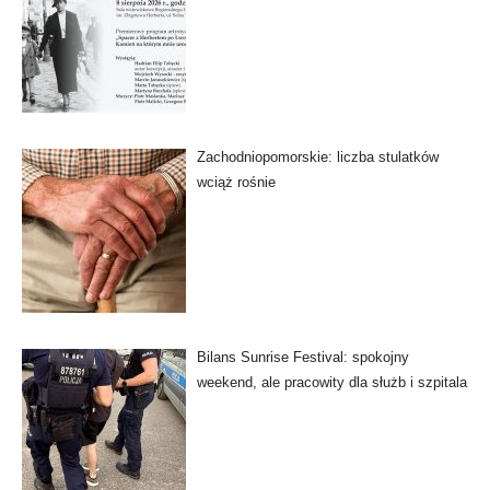
Zachodniopomorskie: liczba stulatków
wciąż rośnie
Bilans Sunrise Festival: spokojny
weekend, ale pracowity dla służb i szpitala