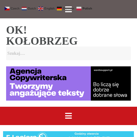
Czech
Dutch
English
German
Polish
OK!
KOŁOBRZEG