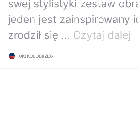
swej stylistyki zestaw ob
jeden jest zainspirowany i
Pią
zrodził się …
Czytaj dalej
Gal
Szt
Wsp
OK! KOŁOBRZEG
wer
wy
„Ni
suw
god
19,
wst
wol