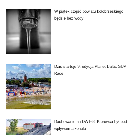
W piątek część powiatu kołobrzeskiego
będzie bez wody
Dziś startuje 9. edycja Planet Baltic SUP
Race
Dachowanie na DW163. Kierowca był pod
wpływem alkoholu