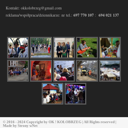
Kontakt: okkolobrzeg@gmail.com
697 770 107
694 021 137
reklama/współpraca/dziennikarze: nr tel.:
:
© 2016 - 2024 Copyright by
OK ! KOŁOBRZEG
| All Rights reserved |
Made by
Strony wNet