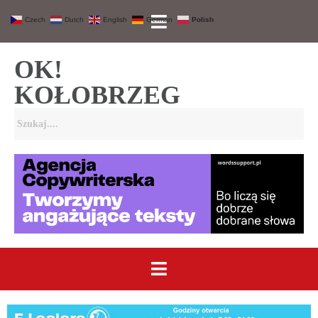
Czech
Dutch
English
German
Polish
OK!
KOŁOBRZEG