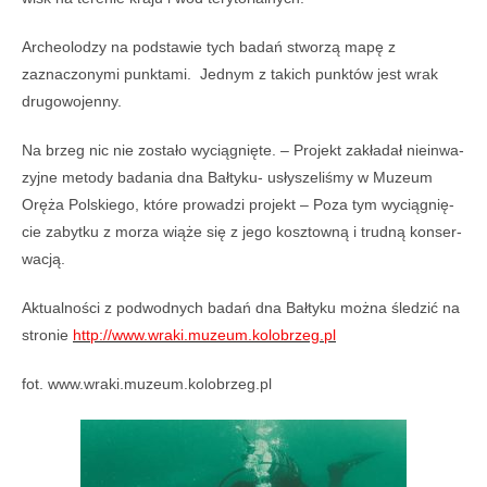
Archeolodzy na podstawie tych badań stworzą mapę z
zaznaczonymi punktami. Jednym z takich punktów jest wrak
dru­go­wo­jenny.
Na brzeg nic nie zostało wycią­gnięte. – Pro­jekt zakła­dał nie­in­wa­
zyjne metody bada­nia dna Bał­tyku- usły­sze­li­śmy w Muzeum
Oręża Pol­skiego, które pro­wa­dzi pro­jekt – Poza tym wycią­gnię­
cie zabytku z morza wiąże się z jego kosz­towną i trudną kon­ser­
wa­cją.
Aktu­al­no­ści z pod­wod­nych badań dna Bał­tyku można śle­dzić na
stro­nie
http://www.wraki.muzeum.kolobrzeg.pl
fot. www.wraki.muzeum.kolobrzeg.pl