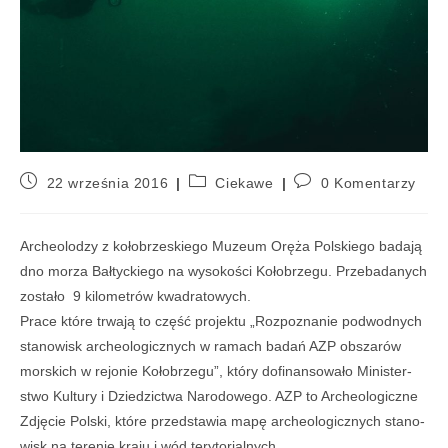
22 września 2016
Ciekawe
0 Komentarzy
Arche­olo­dzy z kołobrzeskiego Muzeum Oręża Polskiego badają
dno morza Bał­tyc­kiego na wyso­ko­ści Koło­brzegu. Prze­ba­da­nych
zostało
9
kilo­me­trów kwa­dra­to­wych.
Prace które trwają to część pro­jektu
„
Roz­po­zna­nie pod­wod­nych
sta­no­wisk arche­olo­gicz­nych w ramach badań
AZP
obsza­rów
mor­skich w rejo­nie Koło­brzegu”, który dofi­nan­so­wało Mini­ster­
stwo Kul­tury i Dzie­dzic­twa Naro­do­wego.
AZP
to Arche­olo­giczne
Zdję­cie Pol­ski, które przed­sta­wia mapę arche­olo­gicz­nych sta­no­
wisk na tere­nie kraju i wód tery­to­rial­nych.