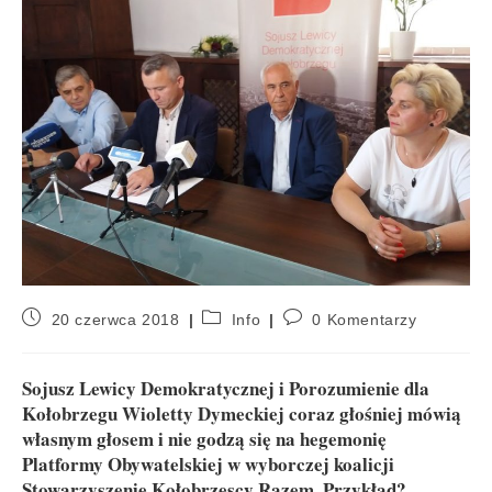
20 czerwca 2018
Info
0 Komentarzy
Sojusz Lewicy Demokratycznej i Porozumienie dla
Kołobrzegu Wioletty Dymeckiej coraz głośniej mówią
własnym głosem i nie godzą się na hegemonię
Platformy Obywatelskiej w wyborczej koalicji
Stowarzyszenie Kołobrzescy Razem. Przykład?