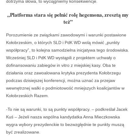
dotrzyma słowa, to wyciągniemy konsekwencje.
„Platforma stara się pełnić rolę hegemona, zresztą my
też”
Porozumienie ze związkami zawodowymi i warunki postawione
Kołobrzeskim, o których SLD i PdK WD wolą mówić „punkty
współpracy”, to kolejna samodzielna inicjatywa tego środowiska.
Wcześniej SLD i PdK WD wystąpili z projektem uchwały o
dofinansowaniu zabiegów in vitro z miejskiej kasy. Oba te
działania oraz zawoalowana krytyka prezydenta Kołobrzegu
podczas dzisiejszej konferencji, można uznać za przejaw
wewnętrznej walki o podmiotowość mniejszych koalicjantów w
Kołobrzeskich Razem.
-To nie są warunki, to są punkty współpracy. – podkreślał Jacek
Kuś – Jeżeli nasza wspólna kandydatka Anna Mieczkowska
wygra wybory prezydenckie to bezwzględnie te punkty muszą
być zrealizowane.