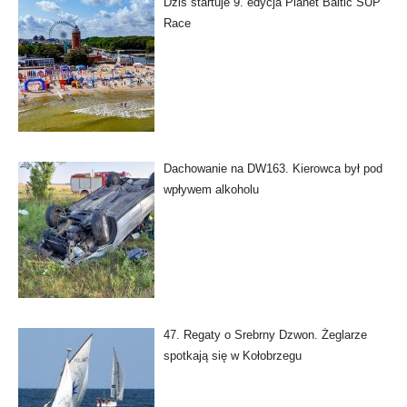
Dziś startuje 9. edycja Planet Baltic SUP
Race
Dachowanie na DW163. Kierowca był pod
wpływem alkoholu
47. Regaty o Srebrny Dzwon. Żeglarze
spotkają się w Kołobrzegu