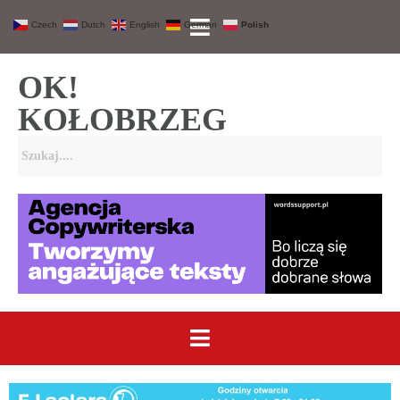
Czech
Dutch
English
German
Polish
OK!
KOŁOBRZEG