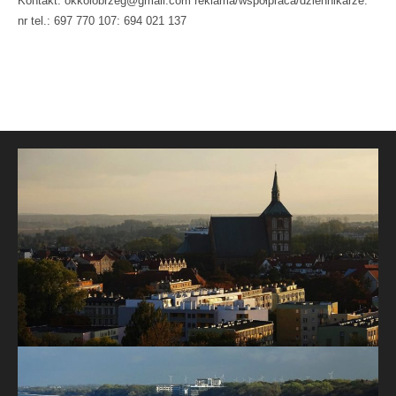
Kontakt: okkolobrzeg@gmail.com reklama/współpraca/dziennikarze:
nr tel.: 697 770 107: 694 021 137