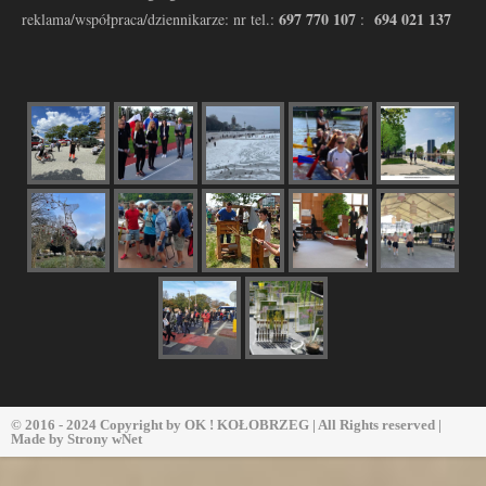
697 770 107
694 021 137
reklama/współpraca/dziennikarze: nr tel.:
:
© 2016 - 2024 Copyright by
OK ! KOŁOBRZEG
| All Rights reserved |
Made by
Strony wNet