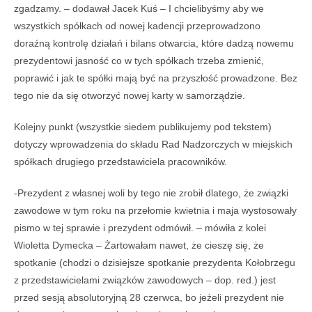
zgadzamy. – dodawał Jacek Kuś – I chcielibyśmy aby we
wszystkich spółkach od nowej kadencji przeprowadzono
doraźną kontrolę działań i bilans otwarcia, które dadzą nowemu
prezydentowi jasność co w tych spółkach trzeba zmienić,
poprawić i jak te spółki mają być na przyszłość prowadzone. Bez
tego nie da się otworzyć nowej karty w samorządzie.
Kolejny punkt (wszystkie siedem publikujemy pod tekstem)
dotyczy wprowadzenia do składu Rad Nadzorczych w miejskich
spółkach drugiego przedstawiciela pracowników.
-Prezydent z własnej woli by tego nie zrobił dlatego, że związki
zawodowe w tym roku na przełomie kwietnia i maja wystosowały
pismo w tej sprawie i prezydent odmówił. – mówiła z kolei
Wioletta Dymecka – Żartowałam nawet, że cieszę się, że
spotkanie (chodzi o dzisiejsze spotkanie prezydenta Kołobrzegu
z przedstawicielami związków zawodowych – dop. red.) jest
przed sesją absolutoryjną 28 czerwca, bo jeżeli prezydent nie