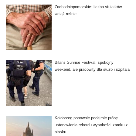
Zachodniopomorskie: liczba stulatków
wciąż rośnie
Bilans Sunrise Festival: spokojny
weekend, ale pracowity dla służb i szpitala
Kołobrzeg ponownie podejmie próbę
ustanowienia rekordu wysokości zamku z
piasku