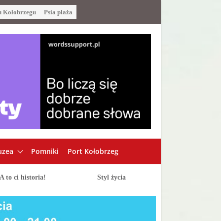
u Kołobrzegu
Psia plaża
zea
Pomniki
Port Kołobrzeg
A to ci historia!
Styl życia