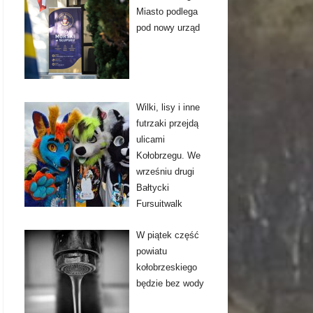
Miasto podlega
pod nowy urząd
Wilki, lisy i inne
futrzaki przejdą
ulicami
Kołobrzegu. We
wrześniu drugi
Bałtycki
Fursuitwalk
W piątek część
powiatu
kołobrzeskiego
będzie bez wody