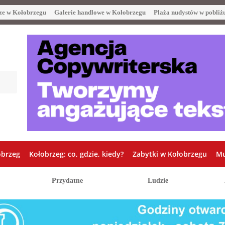
ze w Kołobrzegu
Galerie handlowe w Kołobrzegu
Plaża nudystów w pobliż
obrzeg
Kołobrzeg: co, gdzie, kiedy?
Zabytki w Kołobrzegu
Mu
Przydatne
Ludzie