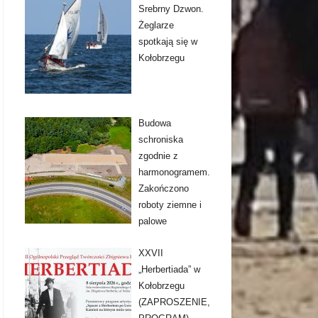
Srebrny Dzwon.
Żeglarze
spotkają się w
Kołobrzegu
Budowa
schroniska
zgodnie z
harmonogramem.
Zakończono
roboty ziemne i
palowe
XXVII
„Herbertiada” w
Kołobrzegu
(ZAPROSZENIE,