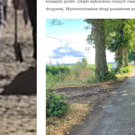
krawędzi jezdni. Dzięki wykonaniu nowych nawi
drogowej. Wyremontowane drogi powiatowe po