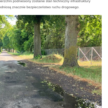
erzchni podniesiony zostanie stan techniczny infrastruktury
dniosą znacznie bezpieczeństwo ruchu drogowego.