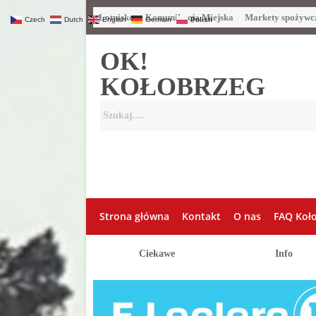
Lotnisko
Komunikacja Miejska
Markety spożywc
Czech
Dutch
English
German
Polish
OK!
KOŁOBRZEG
Strona główna
Kontakt
O nas
FAQ Koł
Ciekawe
Info