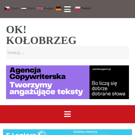
Czech
Dutch
English
German
Polish
OK!
KOŁOBRZEG