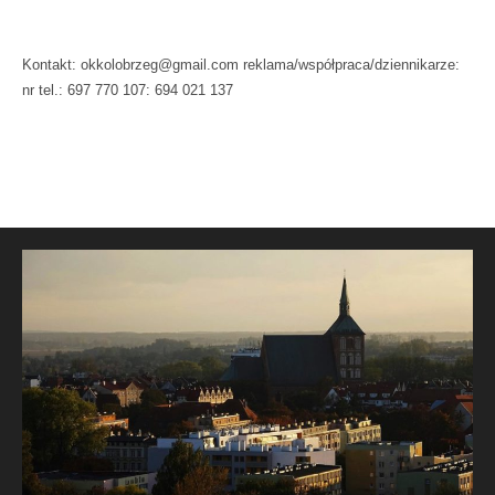
Kontakt: okkolobrzeg@gmail.com reklama/współpraca/dziennikarze:
nr tel.: 697 770 107: 694 021 137