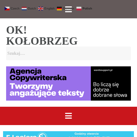
Czech
Dutch
English
German
Polish
OK!
KOŁOBRZEG