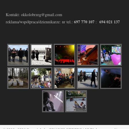
Kontakt: okkolobrzeg@gmail.com
697 770 107
694 021 137
reklama/współpraca/dziennikarze: nr tel.:
: