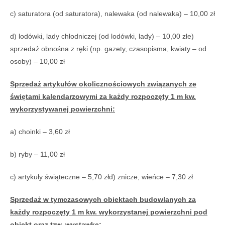
c) saturatora (od saturatora), nalewaka (od nalewaka) – 10,00 zł
d) lodówki, lady chłodniczej (od lodówki, lady) – 10,00 złe)
sprzedaż obnośna z ręki (np. gazety, czasopisma, kwiaty – od
osoby) – 10,00 zł
Sprzedaż artykułów okolicznościowych związanych ze
świętami kalendarzowymi za każdy rozpoczęty 1 m kw.
wykorzystywanej powierzchni:
a) choinki – 3,60 zł
b) ryby – 11,00 zł
c) artykuły świąteczne – 5,70 złd) znicze, wieńce – 7,30 zł
Sprzedaż w tymczasowych obiektach budowlanych za
każdy rozpoczęty 1 m kw. wykorzystanej powierzchni pod
obiekt oraz tzw. wystawkę: