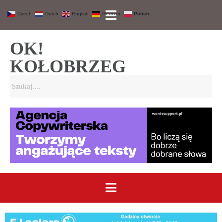
Czech
Dutch
English
German
Polish
OK!
KOŁOBRZEG