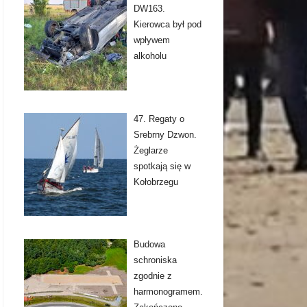
DW163.
Kierowca był pod
wpływem
alkoholu
47. Regaty o
Srebrny Dzwon.
Żeglarze
spotkają się w
Kołobrzegu
Budowa
schroniska
zgodnie z
harmonogramem.