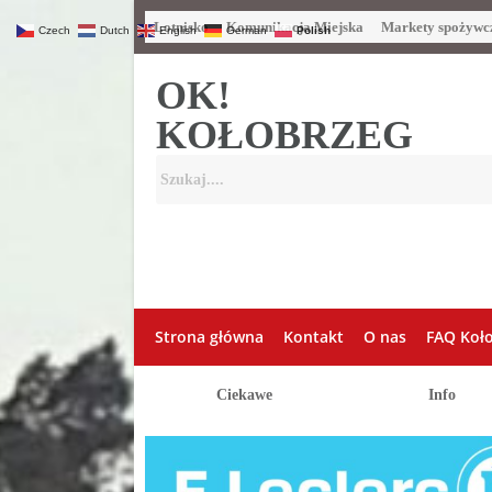
Lotnisko
Komunikacja Miejska
Markety spożywc
Czech
Dutch
English
German
Polish
OK!
KOŁOBRZEG
Strona główna
Kontakt
O nas
FAQ Koł
Ciekawe
Info