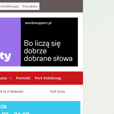
u Kołobrzegu
Psia plaża
zea
Pomniki
Port Kołobrzeg
A to ci historia!
Styl życia