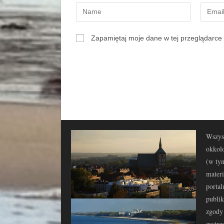
Zapamiętaj moje dane w tej przeglądarce 
Wszyst
okkolo
(w tym
materi
portal
publi
zgody 
zastrz