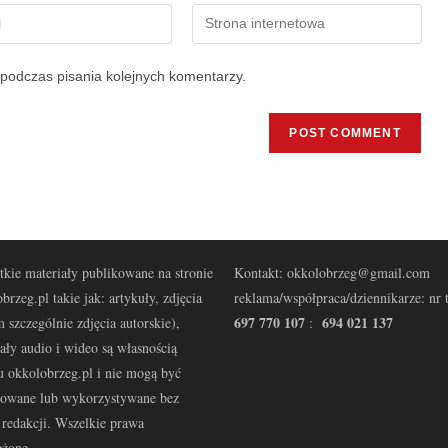
podczas pisania kolejnych komentarzy.
kie materiały publikowane na stronie
Kontakt: okkolobrzeg@gmail.com
brzeg.pl takie jak: artykuły, zdjęcia
reklama/współpraca/dziennikarze: nr t
697 770 107
694 021 137
 szczególnie zdjęcia autorskie),
:
ały audio i wideo są własnością
u okkolobrzeg.pl i nie mogą być
kowane lub wykorzystywane bez
redakcji. Wszelkie prawa
eżone.