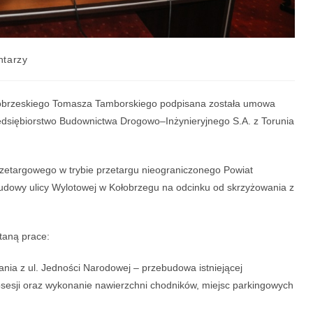
tarzy
kołobrzeskiego Tomasza Tamborskiego podpisana została umowa
edsiębiorstwo Budownictwa Drogowo–Inżynieryjnego S.A. z Torunia
etargowego w trybie przetargu nieograniczonego Powiat
dowy ulicy Wylotowej w Kołobrzegu na odcinku od skrzyżowania z
taną prace:
nia z ul. Jedności Narodowej – przebudowa istniejącej
osesji oraz wykonanie nawierzchni chodników, miejsc parkingowych