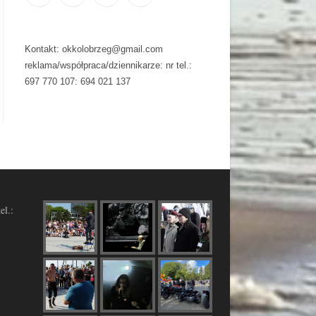
Kontakt: okkolobrzeg@gmail.com
reklama/współpraca/dziennikarze: nr tel.:
697 770 107: 694 021 137
el.: