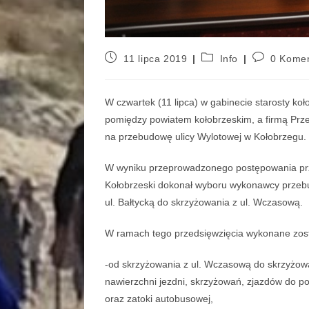
11 lipca 2019
Info
0 Komen
W czwartek (11 lipca) w gabinecie starosty 
pomiędzy powiatem kołobrzeskim, a firmą Prz
na przebudowę ulicy Wylotowej w Kołobrzegu.
W wyniku przeprowadzonego postępowania prz
Kołobrzeski dokonał wyboru wykonawcy przebu
ul. Bałtycką do skrzyżowania z ul. Wczasową.
W ramach tego przedsięwzięcia wykonane zos
-od skrzyżowania z ul. Wczasową do skrzyżowa
nawierzchni jezdni, skrzyżowań, zjazdów do p
oraz zatoki autobusowej,