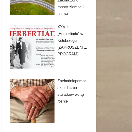
Zakończono
roboty ziemne i
palowe
XXVII
„Herbertiada” w
Kołobrzegu
(ZAPROSZENIE,
PROGRAM)
Zachodniopomor
skie: liczba
stulatków wciąż
rośnie