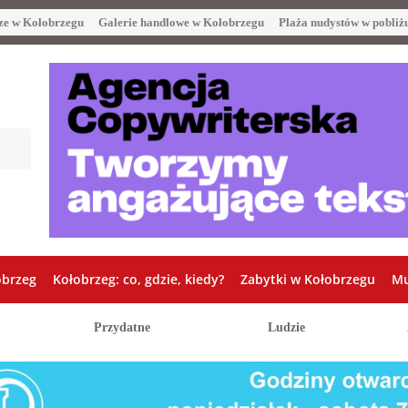
ze w Kołobrzegu
Galerie handlowe w Kołobrzegu
Plaża nudystów w pobliż
obrzeg
Kołobrzeg: co, gdzie, kiedy?
Zabytki w Kołobrzegu
Mu
Przydatne
Ludzie