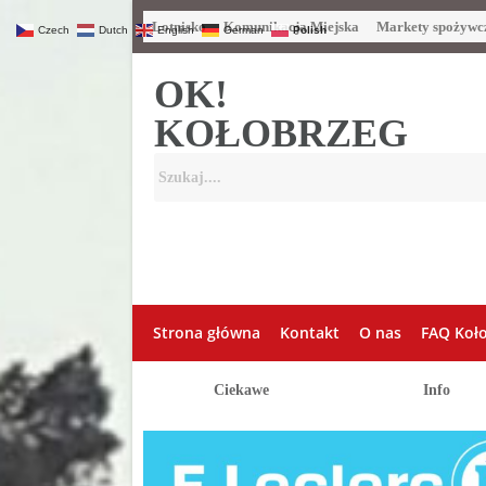
Lotnisko
Komunikacja Miejska
Markety spożywc
Czech
Dutch
English
German
Polish
OK!
KOŁOBRZEG
Strona główna
Kontakt
O nas
FAQ Koł
Ciekawe
Info