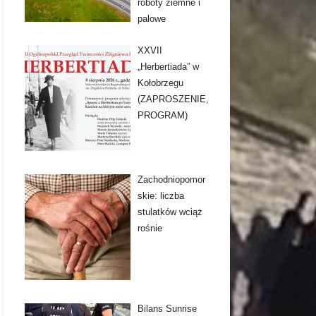
roboty ziemne i
palowe
XXVII
„Herbertiada” w
Kołobrzegu
(ZAPROSZENIE,
PROGRAM)
Zachodniopomor
skie: liczba
stulatków wciąż
rośnie
Bilans Sunrise