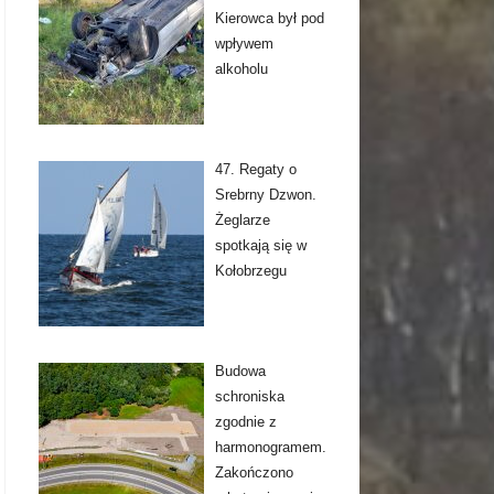
Kierowca był pod
wpływem
alkoholu
47. Regaty o
Srebrny Dzwon.
Żeglarze
spotkają się w
Kołobrzegu
Budowa
schroniska
zgodnie z
harmonogramem.
Zakończono