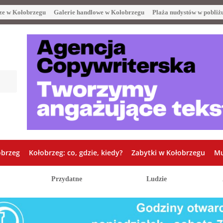
ze w Kołobrzegu
Galerie handlowe w Kołobrzegu
Plaża nudystów w pobliż
obrzeg
Kołobrzeg: co, gdzie, kiedy?
Zabytki w Kołobrzegu
Mu
Przydatne
Ludzie