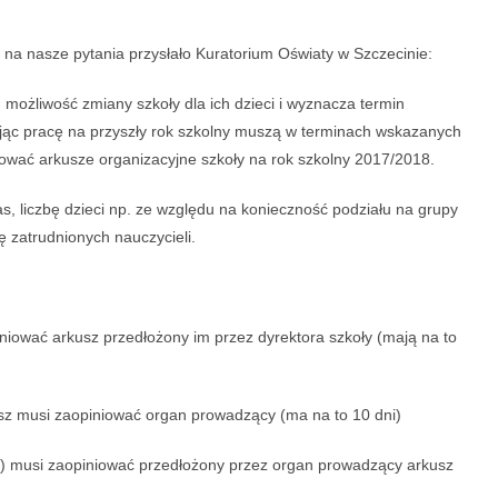
 na nasze pytania przysłało Kuratorium Oświaty w Szczecinie:
ożliwość zmiany szkoły dla ich dzieci i wyznacza termin
nując pracę na przyszły rok szkolny muszą w terminach wskazanych
wać arkusze organizacyjne szkoły na rok szkolny 2017/2018.
s, liczbę dzieci np. ze względu na konieczność podziału na grupy
ę zatrudnionych nauczycieli.
iować arkusz przedłożony im przez dyrektora szkoły (mają na to
usz musi zaopiniować organ prowadzący (ma na to 10 dni)
y) musi zaopiniować przedłożony przez organ prowadzący arkusz