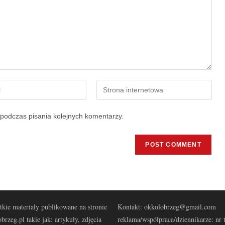
podczas pisania kolejnych komentarzy.
kie materiały publikowane na stronie
Kontakt: okkolobrzeg@gmail.com
brzeg.pl takie jak: artykuły, zdjęcia
reklama/współpraca/dziennikarze: nr t