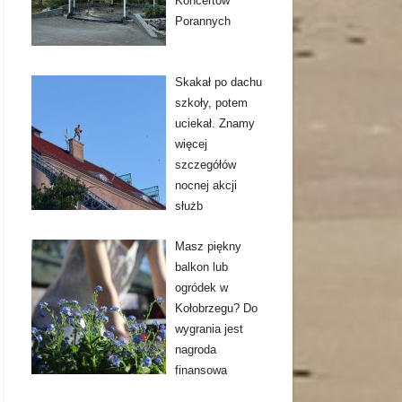
Koncertów
Porannych
Skakał po dachu
szkoły, potem
uciekał. Znamy
więcej
szczegółów
nocnej akcji
służb
Masz piękny
balkon lub
ogródek w
Kołobrzegu? Do
wygrania jest
nagroda
finansowa