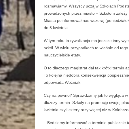
rozmawiamy. Wszyscy uczą w Szkołach Podstaw
prowadzonych przez miasto – Szkołom zależy ż
Miasta poinformował nas wczoraj (poniedziałek 
do 5 kwietnia.
W tym roku ta rywalizacja ma jeszcze inny wym
szkół. W wielu przypadkach to właśnie od tego 
nauczycielskie etaty.
O to dlaczego magistrat dał tak krótki termi
To kolejna niedobra konsekwencja pośpiesznie
odpowiada Woźniak.
Czy na pewno? Sprawdzamy jak to wygląda w Kos
dłuższy termin. Szkoły na promocję swojej pla
kwietnia czyli cztery razy więcej niż w Kołobrze
– Będziemy informować o terminie publicznie t