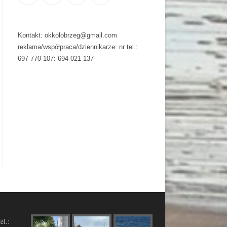
Kontakt: okkolobrzeg@gmail.com
reklama/współpraca/dziennikarze: nr tel.:
697 770 107: 694 021 137
el.: