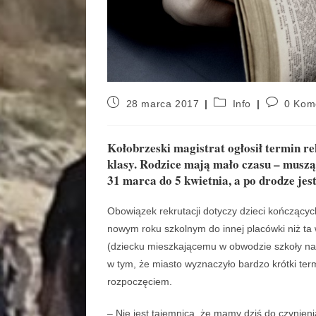
28 marca 2017
Info
0 Kom
Kołobrzeski magistrat ogłosił termin re
klasy. Rodzice mają mało czasu – muszą
31 marca do 5 kwietnia, a po drodze jes
Obowiązek rekrutacji dotyczy dzieci kończących
nowym roku szkolnym do innej placówki niż ta w
(dziecku mieszkającemu w obwodzie szkoły nale
w tym, że miasto wyznaczyło bardzo krótki term
rozpoczęciem.
– Nie jest tajemnicą, że mamy dziś do czynien