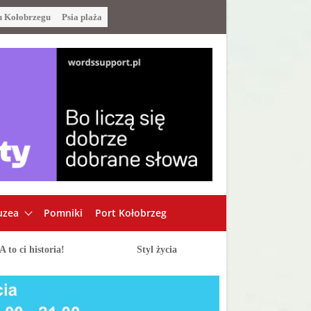
u Kołobrzegu
Psia plaża
zea
Pomniki
Port Kołobrzeg
A to ci historia!
Styl życia