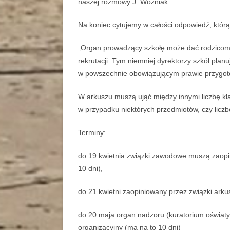
naszej rozmowy J. Woźniak.
Na koniec cytujemy w całości odpowiedź, którą
„Organ prowadzący szkołę może dać rodzicom m
rekrutacji. Tym niemniej dyrektorzy szkół pla
w powszechnie obowiązującym prawie przygoto
W arkuszu muszą ująć między innymi liczbę kla
w przypadku niektórych przedmiotów, czy liczb
Terminy:
do 19 kwietnia związki zawodowe muszą zaopin
10 dni),
do 21 kwietni zaopiniowany przez związki ark
do 20 maja organ nadzoru (kuratorium oświat
organizacyjny (ma na to 10 dni)