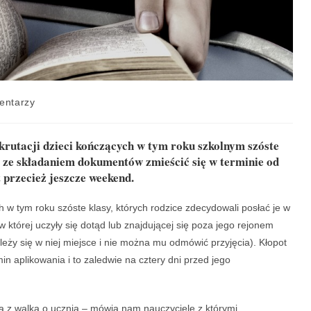
entarzy
krutacji dzieci kończących w tym roku szkolnym szóste
 ze składaniem dokumentów zmieścić się w terminie od
t przecież jeszcze weekend.
 w tym roku szóste klasy, których rodzice zdecydowali posłać je w
 której uczyły się dotąd lub znajdującej się poza jego rejonem
ży się w niej miejsce i nie można mu odmówić przyjęcia). Kłopot
in aplikowania i to zaledwie na cztery dni przed jego
ia z walką o ucznia – mówią nam nauczyciele z którymi