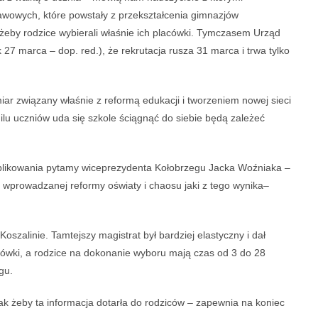
owych, które powstały z przekształcenia gimnazjów
eby rodzice wybierali właśnie ich placówki. Tymczasem Urząd
27 marca – dop. red.), że rekrutacja rusza 31 marca i trwa tylko
iar związany właśnie z reformą edukacji i tworzeniem nowej sieci
ilu uczniów uda się szkole ściągnąć do siebie będą zależeć
n aplikowania pytamy wiceprezydenta Kołobrzegu Jacka Woźniaka –
 wprowadzanej reformy oświaty i chaosu jaki z tego wynika–
zalinie. Tamtejszy magistrat był bardziej elastyczny i dał
cówki, a rodzice na dokonanie wyboru mają czas od 3 do 28
gu.
ak żeby ta informacja dotarła do rodziców – zapewnia na koniec