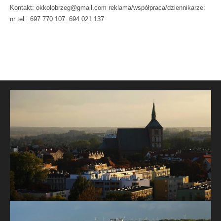
Kontakt: okkolobrzeg@gmail.com reklama/współpraca/dziennikarze:
nr tel.: 697 770 107: 694 021 137