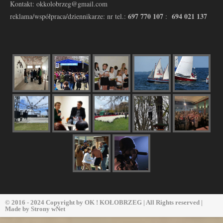
Kontakt: okkolobrzeg@gmail.com
697 770 107
694 021 137
reklama/współpraca/dziennikarze: nr tel.:
:
© 2016 - 2024 Copyright by
OK ! KOŁOBRZEG
| All Rights reserved |
Made by
Strony wNet