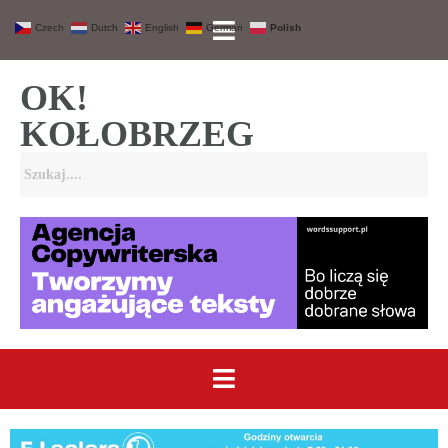
Czech
Dutch
English
German
Polish
OK!
KOŁOBRZEG