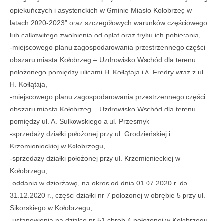
opiekuńczych i asystenckich w Gminie Miasto Kołobrzeg w
latach 2020-2023” oraz szczegółowych warunków częściowego
lub całkowitego zwolnienia od opłat oraz trybu ich pobierania,
-miejscowego planu zagospodarowania przestrzennego części
obszaru miasta Kołobrzeg – Uzdrowisko Wschód dla terenu
położonego pomiędzy ulicami H. Kołłątaja i A. Fredry wraz z ul.
H. Kołłątaja,
-miejscowego planu zagospodarowania przestrzennego części
obszaru miasta Kołobrzeg – Uzdrowisko Wschód dla terenu
pomiędzy ul. A. Sułkowskiego a ul. Przesmyk
-sprzedaży działki położonej przy ul. Grodzieńskiej i
Krzemienieckiej w Kołobrzegu,
-sprzedaży działki położonej przy ul. Krzemienieckiej w
Kołobrzegu,
-oddania w dzierżawę, na okres od dnia 01.07.2020 r. do
31.12.2020 r., części działki nr 7 położonej w obrębie 5 przy ul.
Sikorskiego w Kołobrzegu,
-ustanowienia na działce nr 51 obręb 4 położonej w Kołobrzegu