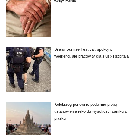
wciąż rośnie
Bilans Sunrise Festival: spokojny
weekend, ale pracowity dla służb i szpitala
Kołobrzeg ponownie podejmie próbę
ustanowienia rekordu wysokości zamku z
piasku