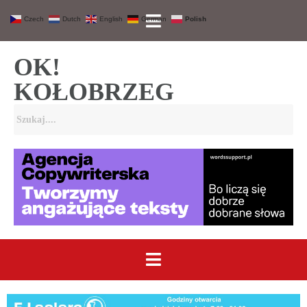
Czech
Dutch
English
German
Polish
OK!
KOŁOBRZEG