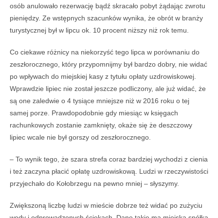
osób anulowało rezerwację bądź skracało pobyt żądając zwrotu
pieniędzy. Ze wstępnych szacunków wynika, że obrót w branży
turystycznej był w lipcu ok. 10 procent niższy niż rok temu.
Co ciekawe różnicy na niekorzyść tego lipca w porównaniu do
zeszłorocznego, który przypomnijmy był bardzo dobry, nie widać
po wpływach do miejskiej kasy z tytułu opłaty uzdrowiskowej.
Wprawdzie lipiec nie został jeszcze podliczony, ale już widać, że
są one zaledwie o 4 tysiące mniejsze niż w 2016 roku o tej
samej porze. Prawdopodobnie gdy miesiąc w księgach
rachunkowych zostanie zamknięty, okaże się że deszczowy
lipiec wcale nie był gorszy od zeszłorocznego.
– To wynik tego, że szara strefa coraz bardziej wychodzi z cienia
i też zaczyna płacić opłatę uzdrowiskową. Ludzi w rzeczywistości
przyjechało do Kołobrzegu na pewno mniej – słyszymy.
Zwiększoną liczbę ludzi w mieście dobrze też widać po zużyciu
wody i odprowadzonych ściekach. Dane takie ma miejska spółka