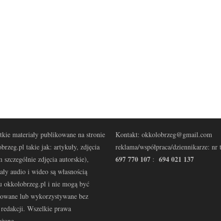
kie materiały publikowane na stronie
Kontakt: okkolobrzeg@gmail.com
brzeg.pl takie jak: artykuły, zdjęcia
reklama/współpraca/dziennikarze: nr t
697 770 107
694 021 137
 szczególnie zdjęcia autorskie),
:
ały audio i wideo są własnością
u okkolobrzeg.pl i nie mogą być
kowane lub wykorzystywane bez
redakcji. Wszelkie prawa
eżone.