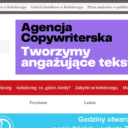
ze w Kołobrzegu
Galerie handlowe w Kołobrzegu
Plaża nudystów w pobliż
obrzeg
Kołobrzeg: co, gdzie, kiedy?
Zabytki w Kołobrzegu
Mu
Przydatne
Ludzie