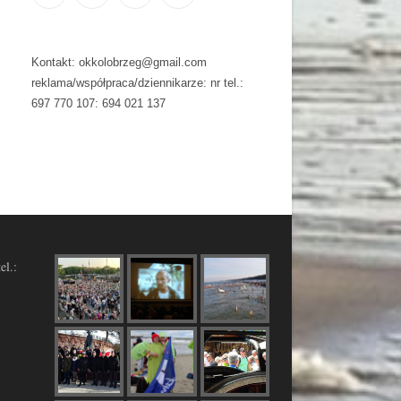
Kontakt: okkolobrzeg@gmail.com
reklama/współpraca/dziennikarze: nr tel.:
697 770 107: 694 021 137
el.: