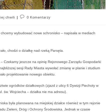
iej chwili
0 Komentarzy
m chcemy wybudować nowe schronisko – napisała w mediach
ało, chodzi o działkę nad rzeką Parsęta.
zka – Czekamy jeszcze na opinię Rejonowego Zarządu Gospodarki
ajbliższej sesji Rady Miasta wywołać zmianę w planie i studium
ało projektowanie nowego obiektu.
twie ogródków działkowych (zjazd z ulicy 6 Dywizji Piechoty w
l. św. Wojciecha – działka nie ma adresu).
niska była planowana na miejskiej działce również w tym rejonie
adu Zieleni, Dróg i Ochrony Środowiska. Jednak w czasie