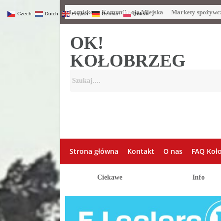
Lotnisko
Komunikacja Miejska
Markety spożywc
Czech
Dutch
English
German
Polish
OK!
KOŁOBRZEG
Strona główna
Kontakt
O nas
FAQ Koł
Ciekawe
Info