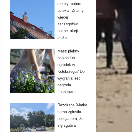
szkoły, potem
uciekał. Znamy
więcej
szczegółów
nocnej akcji
służb
Masz piękny
balkon lub
ogródek w
Kołobrzegu? Do
wygrania jest
nagroda
finansowa
Rezolutna 9-latka
sama zgłosiła
policjantom, że
się zgubiła