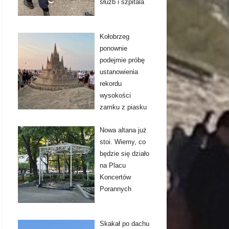
służb i szpitala
Kołobrzeg
ponownie
podejmie próbę
ustanowienia
rekordu
wysokości
zamku z piasku
Nowa altana już
stoi. Wiemy, co
będzie się działo
na Placu
Koncertów
Porannych
Skakał po dachu