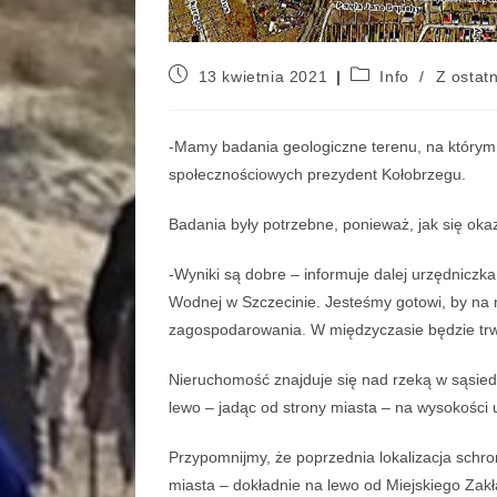
13 kwietnia 2021
Info
/
Z ostatn
-Mamy badania geologiczne terenu, na który
społecznościowych prezydent Kołobrzegu.
Badania były potrzebne, ponieważ, jak się okaz
-Wyniki są dobre – informuje dalej urzędnic
Wodnej w Szczecinie. Jesteśmy gotowi, by na n
zagospodarowania. W międzyczasie będzie trw
Nieruchomość znajduje się nad rzeką w sąsiedz
lewo – jadąc od strony miasta – na wysokości u
Przypomnijmy, że poprzednia lokalizacja schro
miasta – dokładnie na lewo od Miejskiego Zakł