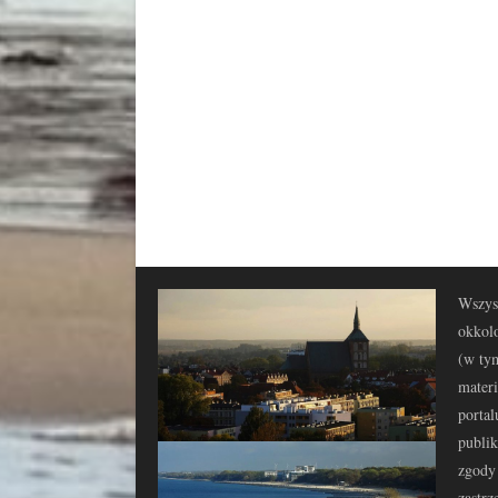
Wszyst
okkolo
(w tym
materi
portal
publi
zgody 
zastrz