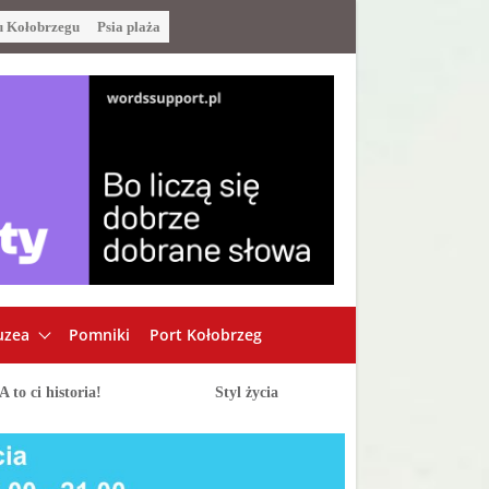
u Kołobrzegu
Psia plaża
zea
Pomniki
Port Kołobrzeg
A to ci historia!
Styl życia