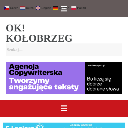
Czech
Dutch
English
German
Polish
OK!
KOŁOBRZEG