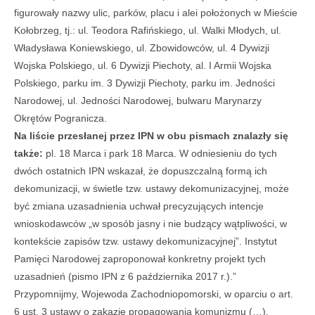
figurowały nazwy ulic, parków, placu i alei położonych w Mieście
Kołobrzeg, tj.: ul. Teodora Rafińskiego, ul. Walki Młodych, ul.
Władysława Koniewskiego, ul. Zbowidowców, ul. 4 Dywizji
Wojska Polskiego, ul. 6 Dywizji Piechoty, al. I Armii Wojska
Polskiego, parku im. 3 Dywizji Piechoty, parku im. Jedności
Narodowej, ul. Jedności Narodowej, bulwaru Marynarzy
Okrętów Pogranicza.
Na liście przesłanej przez IPN w obu pismach znalazły się
także:
pl. 18 Marca i park 18 Marca. W odniesieniu do tych
dwóch ostatnich IPN wskazał, że dopuszczalną formą ich
dekomunizacji, w świetle tzw. ustawy dekomunizacyjnej, może
być zmiana uzasadnienia uchwał precyzujących intencje
wnioskodawców „w sposób jasny i nie budzący wątpliwości, w
kontekście zapisów tzw. ustawy dekomunizacyjnej”. Instytut
Pamięci Narodowej zaproponował konkretny projekt tych
uzasadnień (pismo IPN z 6 października 2017 r.).”
Przypomnijmy, Wojewoda Zachodniopomorski, w oparciu o art.
6 ust. 3 ustawy o zakazie propagowania komunizmu (…),