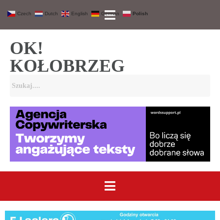
Czech
Dutch
English
German
Polish
OK!
KOŁOBRZEG