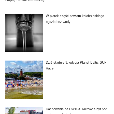
W piątek część powiatu kołobrzeskiego
będzie bez wody
Dziś startuje 9. edycja Planet Baltic SUP
Race
Dachowanie na DW163. Kierowca był pod