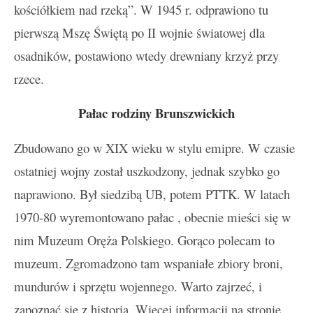
kościółkiem nad rzeką”. W 1945 r. odprawiono tu
pierwszą Mszę Świętą po II wojnie światowej dla
osadników, postawiono wtedy drewniany krzyż przy
rzece.
Pałac rodziny Brunszwickich
Zbudowano go w XIX wieku w stylu emipre. W czasie
ostatniej wojny został uszkodzony, jednak szybko go
naprawiono. Był siedzibą UB, potem PTTK. W latach
1970-80 wyremontowano pałac , obecnie mieści się w
nim Muzeum Oręża Polskiego. Gorąco polecam to
muzeum. Zgromadzono tam wspaniałe zbiory broni,
mundurów i sprzętu wojennego. Warto zajrzeć, i
zapoznać się z historią. Więcej informacji na stronie