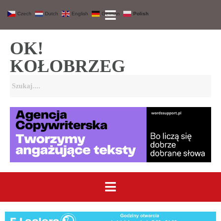
Czech
Dutch
English
German
Polish
OK!
KOŁOBRZEG