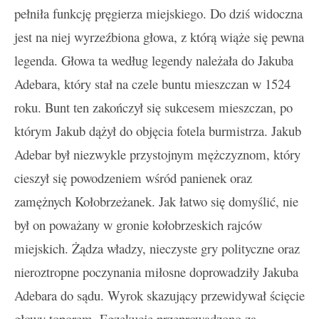
pełniła funkcję pręgierza miejskiego. Do dziś widoczna
jest na niej wyrzeźbiona głowa, z którą wiąże się pewna
legenda. Głowa ta według legendy należała do Jakuba
Adebara, który stał na czele buntu mieszczan w 1524
roku. Bunt ten zakończył się sukcesem mieszczan, po
którym Jakub dążył do objęcia fotela burmistrza. Jakub
Adebar był niezwykle przystojnym mężczyznom, który
cieszył się powodzeniem wśród panienek oraz
zamężnych Kołobrzeżanek. Jak łatwo się domyślić, nie
był on poważany w gronie kołobrzeskich rajców
miejskich. Żądza władzy, nieczyste gry polityczne oraz
nieroztropne poczynania miłosne doprowadziły Jakuba
Adebara do sądu. Wyrok skazujący przewidywał ścięcie
głowy toporem. Egzekucję przeprowadzono za