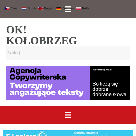
Czech
Dutch
English
German
Polish
OK!
KOŁOBRZEG