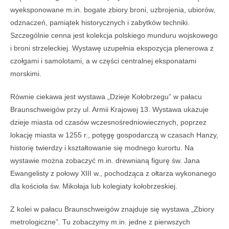
wyeksponowane m.in. bogate zbiory broni, uzbrojenia, ubiorów,
odznaczeń, pamiątek historycznych i zabytków techniki.
Szczególnie cenna jest kolekcja polskiego munduru wojskowego
i broni strzeleckiej. Wystawę uzupełnia ekspozycja plenerowa z
czołgami i samolotami, a w części centralnej eksponatami
morskimi.
Równie ciekawa jest wystawa „Dzieje Kołobrzegu” w pałacu
Braunschweigów przy ul. Armii Krajowej 13. Wystawa ukazuje
dzieje miasta od czasów wczesnośredniowiecznych, poprzez
lokację miasta w 1255 r., potęgę gospodarczą w czasach Hanzy,
historię twierdzy i kształtowanie się modnego kurortu. Na
wystawie można zobaczyć m.in. drewnianą figurę św. Jana
Ewangelisty z połowy XIII w., pochodząca z ołtarza wykonanego
dla kościoła św. Mikołaja lub kolegiaty kołobrzeskiej.
Z kolei w pałacu Braunschweigów znajduje się wystawa „Zbiory
metrologiczne”. Tu zobaczymy m.in. jedne z pierwszych