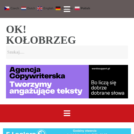
Czech
Dutch
English
German
Polish
OK!
KOŁOBRZEG