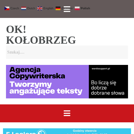
Czech
Dutch
English
German
Polish
OK!
KOŁOBRZEG