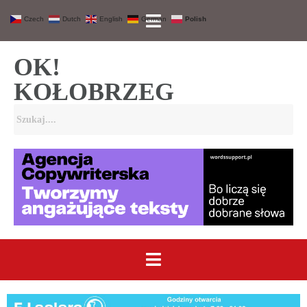
Czech
Dutch
English
German
Polish
OK!
KOŁOBRZEG