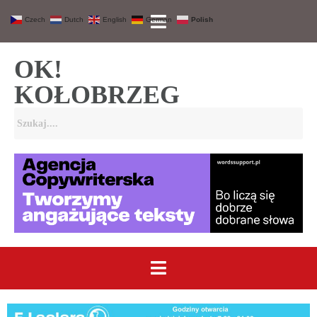
Czech
Dutch
English
German
Polish
OK!
KOŁOBRZEG