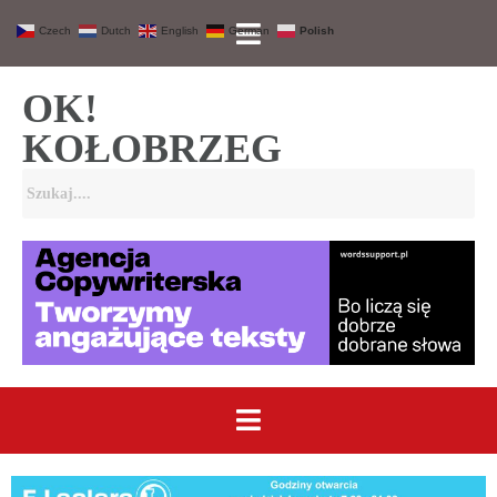
Czech
Dutch
English
German
Polish
OK!
KOŁOBRZEG