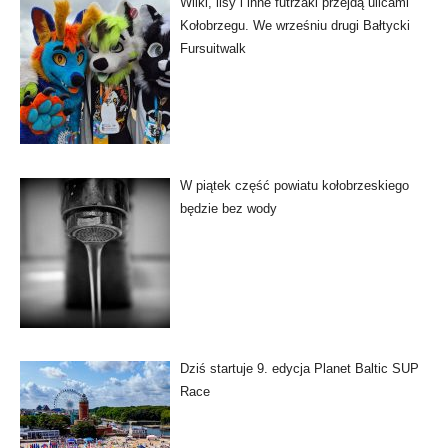
Wilki, lisy i inne futrzaki przejdą ulicami
Kołobrzegu. We wrześniu drugi Bałtycki
Fursuitwalk
W piątek część powiatu kołobrzeskiego
będzie bez wody
Dziś startuje 9. edycja Planet Baltic SUP
Race