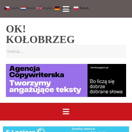
Czech
Dutch
English
German
Polish
OK!
KOŁOBRZEG