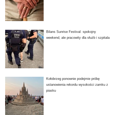
Bilans Sunrise Festival: spokojny
weekend, ale pracowity dla służb i szpitala
Kołobrzeg ponownie podejmie próbę
ustanowienia rekordu wysokości zamku z
piasku