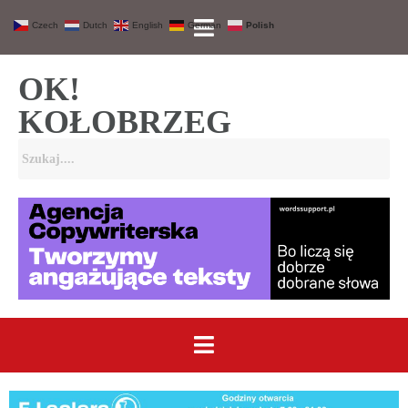
Czech
Dutch
English
German
Polish
OK!
KOŁOBRZEG