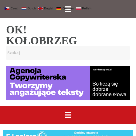
Czech
Dutch
English
German
Polish
OK!
KOŁOBRZEG