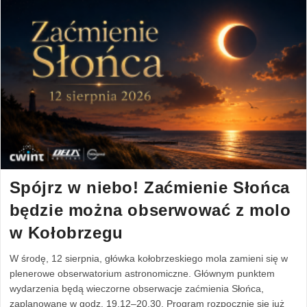
Spójrz w niebo! Zaćmienie Słońca
będzie można obserwować z molo
w Kołobrzegu
W środę, 12 sierpnia, główka kołobrzeskiego mola zamieni się w
plenerowe obserwatorium astronomiczne. Głównym punktem
wydarzenia będą wieczorne obserwacje zaćmienia Słońca,
zaplanowane w godz. 19.12–20.30. Program rozpocznie się już