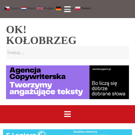
Czech
Dutch
English
German
Polish
OK!
KOŁOBRZEG