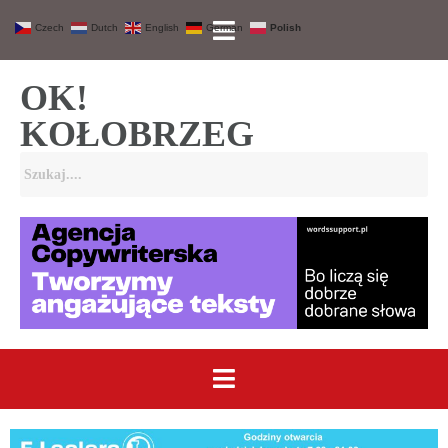
Czech
Dutch
English
German
Polish
OK!
KOŁOBRZEG