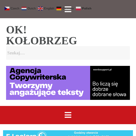
Czech
Dutch
English
German
Polish
OK!
KOŁOBRZEG